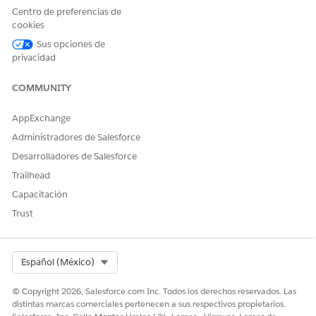
Nombre de API
ListSubscriptionOptions
Centro de preferencias de
cookies
Tipo de acción de referencia
Acción estándar
Sus opciones de
privacidad
¿Ejecuta esta acción una o
No
más plantillas de
solicitudes?
COMMUNITY
Configuración requerida
Habilidades de Agentforce
AppExchange
para Merchandising for
Commerce
Administradores de Salesforce
Desarrolladores de Salesforce
CONSULTE TAMBIÉN:
Trailhead
Agente de comercio para Commerce
Capacitación
Agentforce for Commerce
Trust
Select Org
Español (México)
¿RESOLVIÓ ESTE ARTÍCULO SU PROBLEMA?
¡Háganos saber cómo podemos mejorar!
© Copyright 2026, Salesforce.com Inc. Todos los derechos reservados. Las
distintas marcas comerciales pertenecen a sus respectivos propietarios.
Sí
No