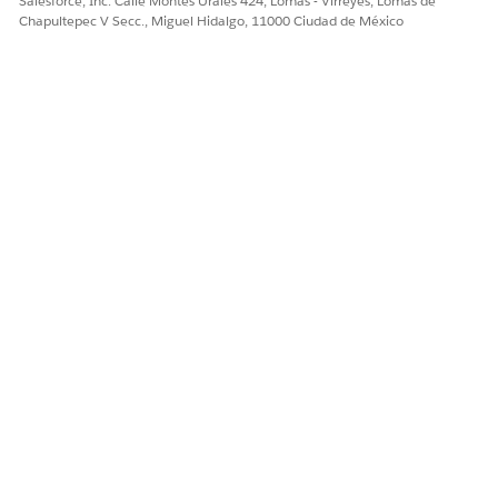
Salesforce, Inc. Calle Montes Urales 424, Lomas - Virreyes, Lomas de
Chapultepec V Secc., Miguel Hidalgo, 11000 Ciudad de México