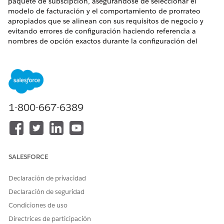
paquete de subscipción, asegurándose de seleccionar el
modelo de facturación y el comportamiento de prorrateo
apropiados que se alinean con sus requisitos de negocio y
evitando errores de configuración haciendo referencia a
nombres de opción exactos durante la configuración del
producto. Esta acción requiere Suscripciones de Commerce.
EDICIONES NECESARIAS
Disponible en: Lightning Experience
1-800-667-6389
Disponible en: Ediciones
Enterprise
,
Performance
,
Unlimited
y
Developer
Edition con Foundations o
Agentforce 1
o
Einstein 1
PERMISOS DE USUARIO
SALESFORCE
NECESARIOS
Consulte Acceso de
usuario común para acciones de
Declaración de privacidad
agente estándar
.
Declaración de seguridad
Condiciones de uso
Detalles de acción
Directrices de participación