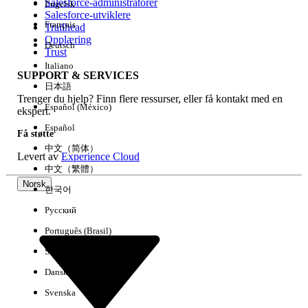
Salesforce-administratorer
Engelsk
Salesforce-utviklere
Français
Trailhead
Erfaring
Opplæring
Deutsch
Trust
Italiano
SUPPORT & SERVICES
日本語
Trenger du hjelp? Finn flere ressurser, eller få kontakt med en
Fjern alle
Utført
Español (México)
ekspert.
Español
Få støtte
中文（简体）
Levert av
Experience Cloud
中文（繁體）
Norsk
한국어
Русский
Português (Brasil)
Suomi
Dansk
Svenska