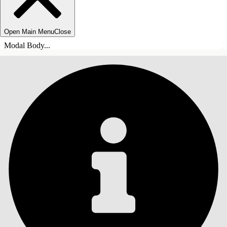
Open Main Menu
Close
Modal Body...
INNHOLD
Søk
Vis innholdsfortegnelse
Innhold