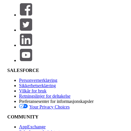
Filtre (0)
VELG FILTRE
Legg til
Produktområde
Funksjonsinnvirkning
SALESFORCE
Personvernerklæring
Sikkerhetserklæring
Vilkår for bruk
Retningslinjer for deltakelse
Preferansesenter for informasjonskapsler
Your Privacy Choices
Utgave
COMMUNITY
AppExchange