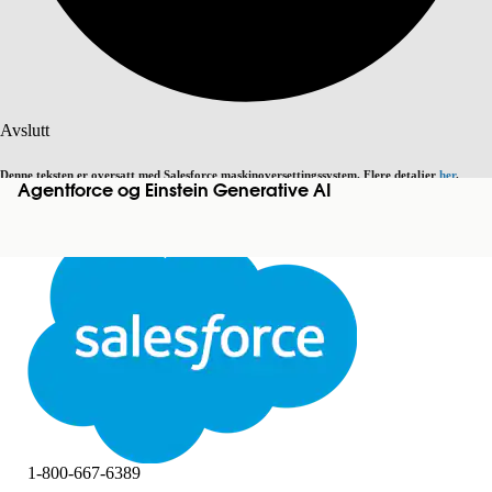
Søk
Avslutt
Denne teksten er oversatt med Salesforce maskinoversettingssystem. Flere detaljer
her
.
Agentforce og Einstein Generative AI
Bytt til engelsk
Ikke nå
Avslutt
Avslutt
1-800-667-6389