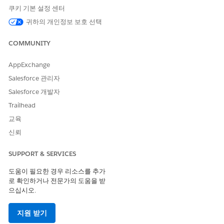
쿠키 기본 설정 센터
귀하의 개인정보 보호 선택
작업 세부 사항
COMMUNITY
API 이름
UpdateProductSettings(업데
이트 제품 설정)
AppExchange
참조 작업 유형
표준 작업
Salesforce 관리자
이 작업은 하나 이상의 프롬프
아니요
Salesforce 개발자
트 템플릿을 실행합니까?
Trailhead
필수 설정
Commerce용 머천다이징용
교육
Agentforce 기술
신뢰
다음 사항도 참조:
SUPPORT & SERVICES
거래 전문가
도움이 필요한 경우 리소스를 추가
커머스용 Agentforce
로 확인하거나 전문가의 도움을 받
으십시오.
지원 받기
이 기사를 통해 문제를 해결했습니까?