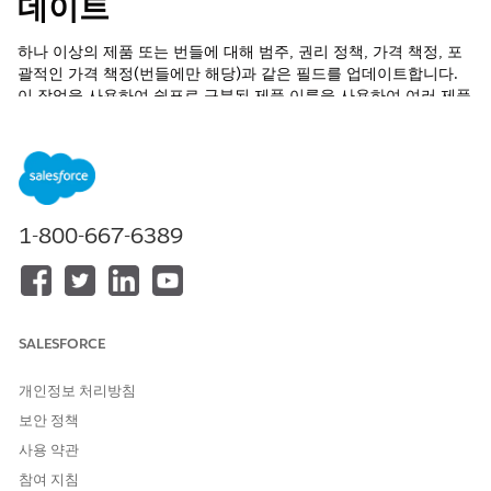
데이트
하나 이상의 제품 또는 번들에 대해 범주, 권리 정책, 가격 책정, 포
괄적인 가격 책정(번들에만 해당)과 같은 필드를 업데이트합니다.
이 작업을 사용하여 쉼표로 구분된 제품 이름을 사용하여 여러 제품
에 업데이트를 동시에 적용하여 대규모로 제품 특성을 효율적으로
관리할 수 있으므로 각 제품을 수동으로 개별적으로 편집하지 않고
가격 책정 전략을 빠르게 조정하고 카탈로그 범주를 재구성하거나
권리 정책을 수정할 수 있으므로 시간을 절약하고 제품 카탈로그 전
체에서 일관성을 보장할 수 있습니다. 이 작업을 수행하려면
Commerce 구독이 필요합니다.
1-800-667-6389
필수 EDITION
지원 제품: Lightning Experience
SALESFORCE
지원 제품:
Enterprise
,
Performance
,
Unlimited
및
Developer
Edition(Foundations 포함) 또는
Agentforce 1
또는
Einstein 1
개인정보 처리방침
Edition
보안 정책
필요한 사용자 권한
사용 약관
참여 지침
표준 에이전트 작업에 대한
일반 사용자 액세스
를 참조하십시오.