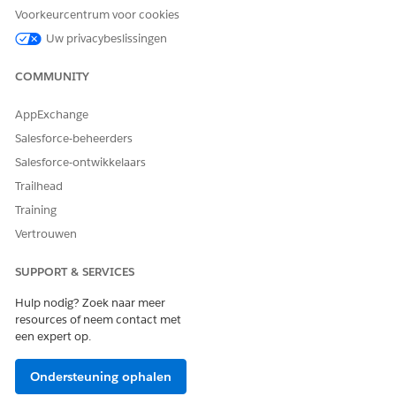
Voorkeurcentrum voor cookies
Uw privacybeslissingen
Actiedetails
COMMUNITY
API-naam
UpdateProductSettings
Type verwijzingsactie
Standaardactie
AppExchange
Salesforce-beheerders
Voert deze actie een of meer
Nee
aanwijzingssjablonen uit?
Salesforce-ontwikkelaars
Trailhead
Verplichte set-up
Agentforce Vaardigheden
voor Merchandising voor
Training
Commerce
Vertrouwen
ZIE OOK:
SUPPORT & SERVICES
Handelsagent voor Handel
Hulp nodig? Zoek naar meer
Agentforce voor Commerce
resources of neem contact met
een expert op.
Ondersteuning ophalen
HEEFT DIT ARTIKEL UW PROBLEEM OPGELOST?