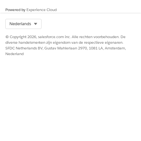
Laat ons weten wat we kunnen doen om te verbeteren!
Powered by
Experience Cloud
Ja
Nee
Select Org
Nederlands
© Copyright 2026, salesforce.com inc. Alle rechten voorbehouden. De
diverse handelsmerken zijn eigendom van de respectieve eigenaren.
SFDC Netherlands BV, Gustav Mahlerlaan 2970, 1081 LA, Amsterdam,
Nederland