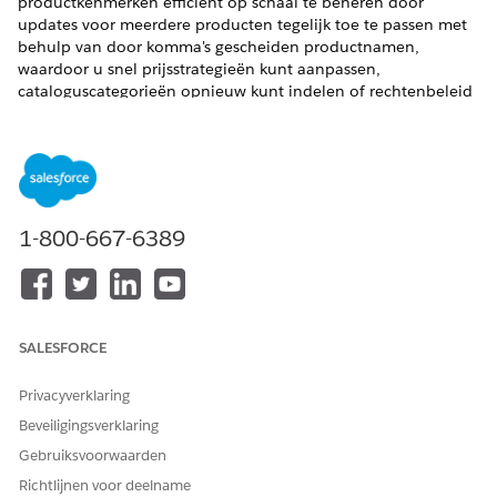
productkenmerken efficiënt op schaal te beheren door
updates voor meerdere producten tegelijk toe te passen met
behulp van door komma's gescheiden productnamen,
waardoor u snel prijsstrategieën kunt aanpassen,
cataloguscategorieën opnieuw kunt indelen of rechtenbeleid
kunt wijzigen zonder elk product afzonderlijk handmatig te
bewerken, wat tijd bespaart en consistentie in uw
productcatalogus garandeert. Voor deze actie zijn Commerce-
abonnementen vereist.
VEREISTE EDITIONS
1-800-667-6389
Beschikbaar in: Lightning Experience
Beschikbaar in:
Enterprise
,
Performance
,
Unlimited
en
Developer
Edition met Foundations, of
Agentforce 1
of
Einstein 1
Edition
SALESFORCE
Privacyverklaring
VEREISTE
GEBRUIKERSMACHTIGINGE
Beveiligingsverklaring
N
Gebruiksvoorwaarden
Zie
Gemeenschappelijke gebruikerstoegang voor
Richtlijnen voor deelname
standaardagentacties
.