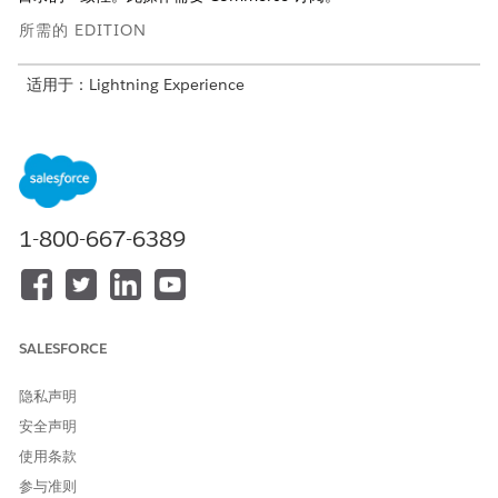
所需的 EDITION
适用于：Lightning Experience
适用于：
Enterprise
、
Performance
、
Unlimited
和
Developer
Editions with Foundations, 或
Agentforce 1
或
Einstein 1
Editions
所需用户权限
1-800-667-6389
请参阅标准客服人员操作的
通用用户访问权限
。
操作详细信息
SALESFORCE
API 名称
UpdateProductSettings
隐私声明
引用操作类型
标准操作
安全声明
此操作是否执行一个或多个提
否
使用条款
示模板？
参与准则