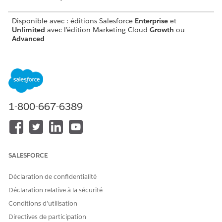
Disponible avec : éditions Salesforce
Enterprise
et
Unlimited
avec l’édition Marketing Cloud
Growth
ou
Advanced
AUTORISATIONS
UTILISATEUR REQUISES
Consultez
Accès utilisateur commun pour les actions
de
l'agent standard.
1-800-667-6389
Détails de l'action
Nom d'API
GetEngagementActivities
SALESFORCE
Type d'action
Action standard
Déclaration de confidentialité
Action de référence
Marketing Cloud : Obtenir
des activités récentes
Déclaration relative à la sécurité
Conditions d’utilisation
(GetEngagementActivities)
Directives de participation
Cette action exécute-t-elle
Non