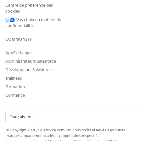
Centre de préférence des
un ou plusieurs modèles
d'invite ?
cookies
Vos choix en matière de
confidentialité
COMMUNITY
CET ARTICLE A-T-IL RÉSOLU VOTRE PROBLÈME ?
Dites-nous ce que nous pouvons améliorer !
AppExchange
Oui
Non
Administrateurs Salesforce
Développeurs Salesforce
Trailhead
Formation
Confiance
Select Org
Français
© Copyright 2026, Salesforce.com Inc. Tous droits réservés. Les autres
marques appartiennent à leurs propriétaires respectifs.