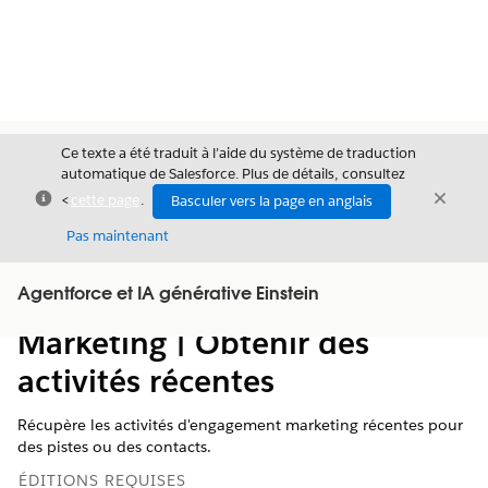
Ce texte a été traduit à l’aide du système de traduction
automatique de Salesforce. Plus de détails, consultez
Fermer
Ferme
<
cette page
.
Basculer vers la page en anglais
Fermer
Pas maintenant
Table des
Agentforce et IA générative Einstein
Afficher la table des matières
matières
Marketing | Obtenir des
activités récentes
Récupère les activités d'engagement marketing récentes pour
des pistes ou des contacts.
ÉDITIONS REQUISES