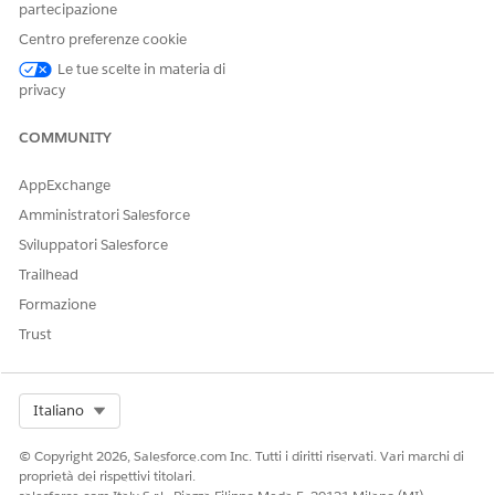
partecipazione
Questa azione esegue uno o
No
Centro preferenze cookie
più modelli di prompt?
Le tue scelte in materia di
privacy
COMMUNITY
QUESTO ARTICOLO HA RISOLTO IL PROBLEMA?
Facci sapere, così possiamo migliorare!
AppExchange
Sì
No
Amministratori Salesforce
Sviluppatori Salesforce
Trailhead
Formazione
Trust
Select Org
Italiano
© Copyright 2026, Salesforce.com Inc. Tutti i diritti riservati. Vari marchi di
proprietà dei rispettivi titolari.