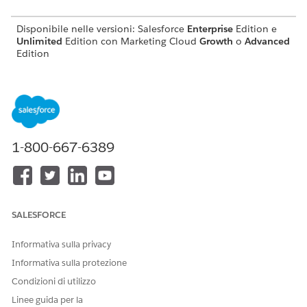
Disponibile nelle versioni: Salesforce
Enterprise
Edition e
Unlimited
Edition con Marketing Cloud
Growth
o
Advanced
Edition
AUTORIZZAZIONI UTENTE
NECESSARIE
Vedere
Accesso utente comune per
le azioni degli agenti
standard.
1-800-667-6389
Dettagli azione
Nome API
GetEngagementActivities
SALESFORCE
Tipo di azione
Azione standard
Informativa sulla privacy
Azione di riferimento
Marketing Cloud: Ottenere
attività recenti
Informativa sulla protezione
Condizioni di utilizzo
(Ottieni attività di
coinvolgimento)
Linee guida per la