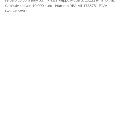
salesforce.com Italy S.r.l., Piazza Filippo Meda 5, 20121 Milano (MI)
Capitale sociale 10.000 euro - Numero REA MI-1785731 P.IVA
04959160963