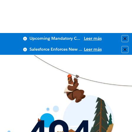
Upcoming Mandatory Changes to Public Key Infrastructure (PKI)
Leer más
Clo
Salesforce Enforces New Security Requirements in Summer 2026
Leer más
Clo