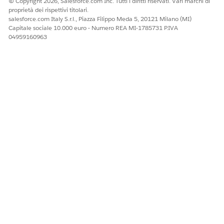
© Copyright 2026, Salesforce.com Inc. Tutti i diritti riservati. Vari marchi di
proprietà dei rispettivi titolari.
salesforce.com Italy S.r.l., Piazza Filippo Meda 5, 20121 Milano (MI)
Capitale sociale 10.000 euro - Numero REA MI-1785731 P.IVA
04959160963