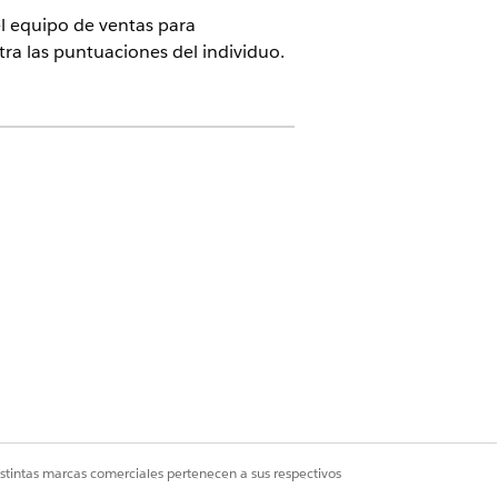
l equipo de ventas para
ra las puntuaciones del individuo.
on o
Advanced
Edition y el
ice o Plataforma Einstein.
istintas marcas comerciales pertenecen a sus respectivos
 Marketing Cloud