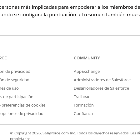
personas más implicadas para empoderar a los miembros de
uando se configura la puntuación, el resumen también muest
rise
Edition y
Unlimited
Edition con Marketing Cloud
Growth
Editi
do y alertas y el complemento Einstein for Sales, Einstein for Serv
RCE
COMMUNITY
SUARIO NECESARIOS
ón de privacidad
AppExchange
ún para acciones de agentes estándar
.
ón de seguridad
Administradores de Salesforce
nes de uso
Desarrolladores de Salesforce
es de participación
Trailhead
GetTopKScores
 preferencias de cookies
Formación
 opciones de privacidad
Confianza
Acción estándar
lantillas de solicitud?
No
© Copyright 2026, Salesforce.com Inc. Todos los derechos reservados. Las d
Activar funciones de IA en
de
propietarios.