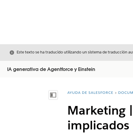
Cerrar
Este texto se ha traducido utilizando un sistema de traducción a
IA generativa de Agentforce y Einstein
AYUDA DE SALESFORCE
DOCUM
Usted está aquí:
Mostrar índice de materias
Marketing |
implicados 