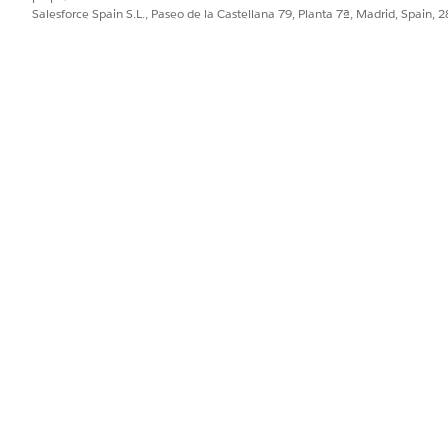
Salesforce Spain S.L., Paseo de la Castellana 79, Planta 7ª, Madrid, Spain, 
PROBLEMA?
ejorar!