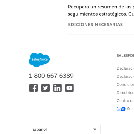
Recupera un resumen de las 
seguimientos estratégicos. C
EDICIONES NECESARIAS
Disponible en: Salesforce
Enterp
complemento Marketing distribui
SALESFO
PERMISOS DE U
Declaraci
Consulte Acceso de
usuario com
1-800-667-6389
Declaraci
Condicio
Detalles de acción
Directric
Nombre de API
Centro de
Sus
Tipo de acción de referencia
¿Ejecuta esta acción una o más p
Select Org
Español
Configuración requerida