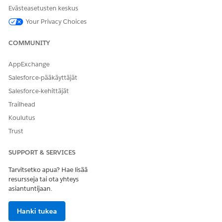
Evästeasetusten keskus
Viitetyön tyyppi
Vakiotoiminto
Your Privacy Choices
Suorittaako tämä toiminto
Ei
yhden tai useamman
COMMUNITY
kehotteen mallin?
Pakollinen määritystoiminto
AI-ominaisuuksien
AppExchange
ottaminen käyttöön
Salesforce-pääkäyttäjät
Marketing Cloudissa
Salesforce-kehittäjät
Trailhead
Koulutus
RATKAISIKO TÄMÄ ARTIKKELI ONGELMASI?
Trust
Anna palautetta, jotta voimme kehittyä!
SUPPORT & SERVICES
Kyllä
Ei
Tarvitsetko apua? Hae lisää
resursseja tai ota yhteys
asiantuntijaan.
Hanki tukea