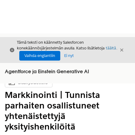
Tämä teksti on käännetty Salesforcen
konekäännösjärjestelmän avulla. Katso lisätietoja
täältä
.
Sulje
Sulje
Sulje
Vaihda englantiin
Ei nyt
Agentforce ja Einstein Generative AI
Sisällysluettelo
Näytä sisällysluettelo
Markkinointi | Tunnista
parhaiten osallistuneet
yhtenäistettyjä
yksityishenkilöitä