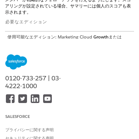
アリングが設定されている場合、サマリーには個人のスコアも表
示されます。
必要なエディション
使用可能なエディション: Marketing Cloud
Growth
または
Advanced
Edition、Distributed Marketing and Alertsアドオ
ン、Einstein for Sales、Einstein for Service、またはEinstein
Platformアドオンが付属するSalesforce
Enterprise
Editionお
よび
Unlimited
Edition。
必要なユーザー権限
0120-733-257 | 03-
4222-1000
「標準エージェントアクションの
共通ユーザーアクセス
」を参
照してください。
アクションの詳細
SALESFORCE
API 参照名
GetTopKScores
プライバシーに関する声明
参照アクション種別
標準アクション
セキュリティに関する声明