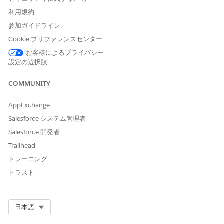
このアクションで 1 つ以上の
不可
利用規約
プロンプトテンプレートが実
参加ガイドライン:
行されますか?
Cookie プリファレンスセンター
必要な設定
Marketing Cloud での AI 機
お客様によるプライバシー
能の有効化
設定の選択肢
COMMUNITY
この記事で問題は解決されましたか?
AppExchange
ご意見をお待ちしております。
Salesforce システム管理者
はい
いいえ
Salesforce 開発者
Trailhead
トレーニング
トラスト
Select Org
日本語