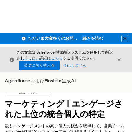
ただいま大変多くのお問い合わせをいただいており、ご連絡までにお時間を頂戴しております
続きを読む
Clo
この文章は Salesforce 機械翻訳システムを使用して翻訳
されました。詳細は
こちら
をご参照ください。
閉じる
閉じ
閉じる
英語に切り替える
今はしません
AgentforceおよびEinstein生成AI
目次
目次を表示
マーケティング | エンゲージさ
れた上位の統合個人の特定
最もエンゲージメントの高い個人の概要を取得して、営業チーム
メンバーが戦略的なフォローアップを行えるようにします。スコ