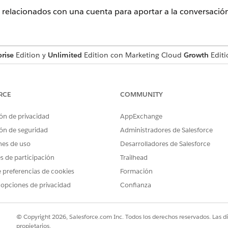
 relacionados con una cuenta para aportar a la conversació
rise
Edition y
Unlimited
Edition con Marketing Cloud
Growth
Editi
SUARIO NECESARIOS
RCE
COMMUNITY
ún para acciones de agentes estándar
.
ón de privacidad
AppExchange
ón de seguridad
Administradores de Salesforce
nes de uso
Desarrolladores de Salesforce
RecommendOpportunityCon
es de participación
Trailhead
Acción estándar
 preferencias de cookies
Formación
 opciones de privacidad
Confianza
Marketing Cloud: Buscar
compradores
(RecommendOpportunity
© Copyright 2026, Salesforce.com Inc. Todos los derechos reservados. Las d
propietarios.