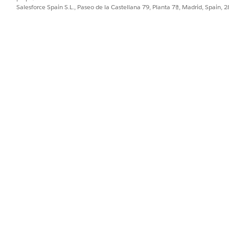
Salesforce Spain S.L., Paseo de la Castellana 79, Planta 7ª, Madrid, Spain, 
lantillas de solicitud?
No
PROBLEMA?
ejorar!