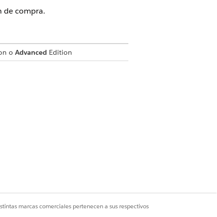
n de compra.
on o
Advanced
Edition
tact
 nuevos miembros de grupo de
Contact)
istintas marcas comerciales pertenecen a sus respectivos