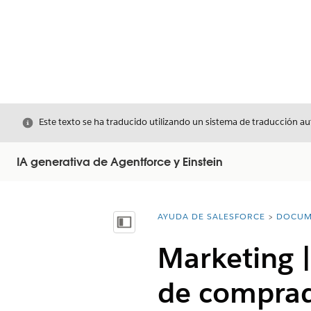
Cerrar
Este texto se ha traducido utilizando un sistema de traducción a
IA generativa de Agentforce y Einstein
AYUDA DE SALESFORCE
DOCUM
Usted está aquí:
Mostrar índice de materias
Marketing 
de compra