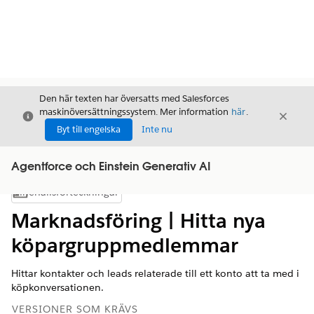
Den här texten har översatts med Salesforces
maskinöversättningssystem. Mer information
här
.
Stäng
Stäng
Stäng
Byt till engelska
Inte nu
Agentforce och Einstein Generativ AI
Innehållsförteckningar
Visa innehållsförteckning
Marknadsföring | Hitta nya
köpargruppmedlemmar
Hittar kontakter och leads relaterade till ett konto att ta med i
köpkonversationen.
VERSIONER SOM KRÄVS