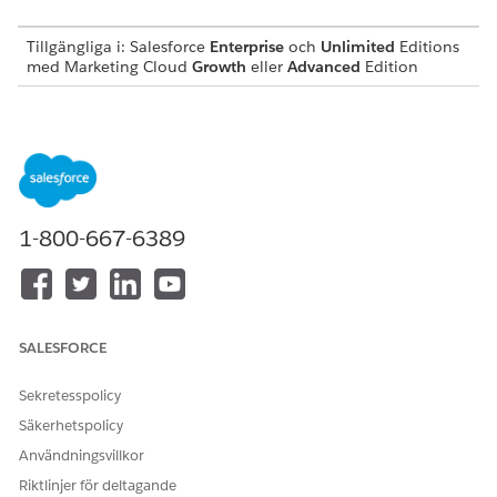
Tillgängliga i: Salesforce
Enterprise
och
Unlimited
Editions
med Marketing Cloud
Growth
eller
Advanced
Edition
ANVÄNDARBEHÖRIGHETER
SOM KRÄVS
Se
Vanlig användaråtkomst för standardagentåtgärder
.
Åtgärdsdetaljer
1-800-667-6389
API-namn
Rekommendera
säljprojektKontakt
Åtgärdstyp
Standardåtgärd
SALESFORCE
Referensåtgärd
Marketing Cloud: Hitta nya
Sekretesspolicy
köpargruppmedlemmar
Säkerhetspolicy
(RecommendOpportunityCo
Användningsvillkor
ntact) .
Riktlinjer för deltagande