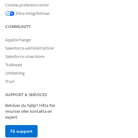
Kör denna åtgärd en eller
Nej
Cookie-preferenscenter
flera uppmaningsmallar?
Dina integritetsval
COMMUNITY
LÖSTE DENNA ARTIKEL DITT PROBLEM?
AppExchange
Berätta för oss vad vi kan förbättra!
Salesforce-administratörer
Ja
Nej
Salesforce-utvecklare
Trailhead
Utbildning
Trust
SUPPORT & SERVICES
Behöver du hjälp? Hitta fler
resurser eller kontakta en
expert.
Få support