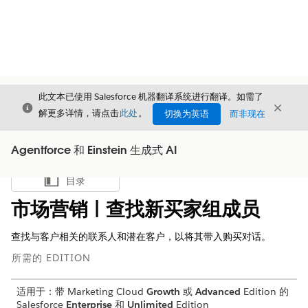
此文本已使用 Salesforce 机器翻译系统进行翻译。如需了
关闭
关闭
关闭
解更多详情，请点击
此处
。
切换为英语
而非现在
Agentforce 和 Einstein 生成式 AI
目录
显示目录
市场营销 | 查找新买家组成员
查找与客户相关的联系人和潜在客户，以将其带入购买对话。
所需的 EDITION
适用于：带 Marketing Cloud
Growth
或
Advanced
Edition 的
Salesforce
Enterprise
和
Unlimited
Edition