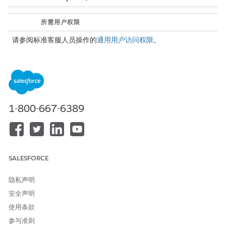
所需用户权限
请参阅标准客服人员操作的
通用用户访问权限
。
操作详细信息
API 名称
RecommendOpportunityCo
ntact
1-800-667-6389
操作类型
标准操作
参考操作
Marketing Cloud：查找新买
家组成员
SALESFORCE
(RecommendOpportunityCo
ntact)
隐私声明
此操作是否执行一个或多个提
否
安全声明
示模板？
使用条款
参与准则