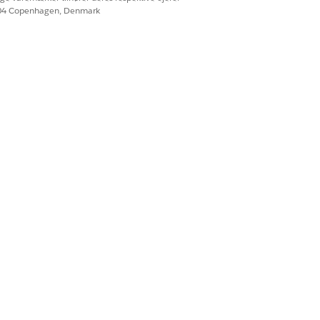
604 Copenhagen, Denmark
Ja
Nej