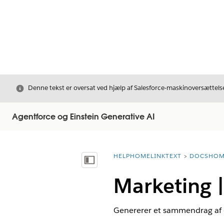
Luk
Denne tekst er oversat ved hjælp af Salesforce-maskinoversættelse
Agentforce og Einstein Generative AI
HELPHOMELINKTEXT
DOCSHOM
breadcrumbDescription
Vis indholdsfortegnelse
Marketing 
Genererer et sammendrag af d