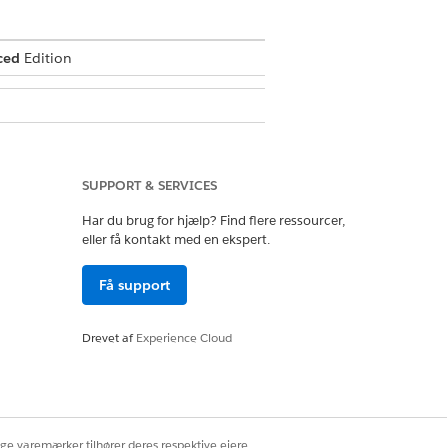
ced
Edition
SUPPORT & SERVICES
Har du brug for hjælp? Find flere ressourcer,
eller få kontakt med en ekspert.
Få support
er samtaler
Drevet af
Experience Cloud
s)
ige varemærker tilhører deres respektive ejere.