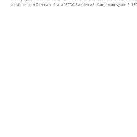
salesforce.com Danmark, filial af SFDC Sweden AB. Kampmannsgade 2, 1
BLEM?
 os!