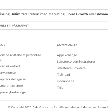
ise
og
Unlimited
Edition med Marketing Cloud
Growth
eller
Advan
DELSER PÅKRÆVET
ndardagenthandlinger
.
RCE
COMMUNITY
 om beskyttelse af personlige
AppExchange
Opsummer samtaler
er
Salesforce-administratorer
 om sikkerhed
Standardhandling
Salesforce-udviklere
r anvendelse
Trailhead
Marketing Cloud: Opsumm
njer for deltagelse
Uddannelse
(SummarizeConversation
ræferencecenter
Tillid
privacybeslissingen
flere meddelelsesskabeloner?
Nej
© Copyright 2026, Salesforce.com Inc. Alle rettigheder forbeholdes. Forskell