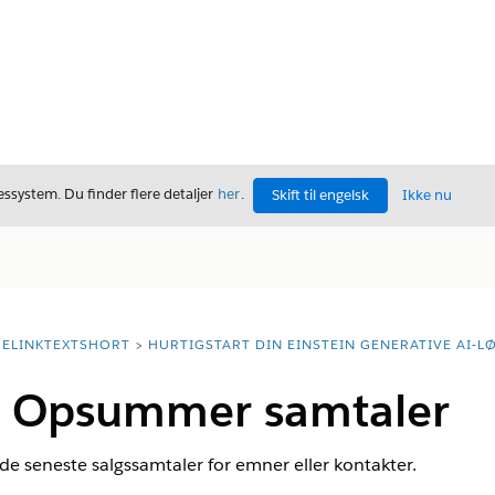
ssystem. Du finder flere detaljer
her
.
Skift til engelsk
Ikke nu
ELINKTEXTSHORT
HURTIGSTART DIN EINSTEIN GENERATIVE AI-L
| Opsummer samtaler
e seneste salgssamtaler for emner eller kontakter.