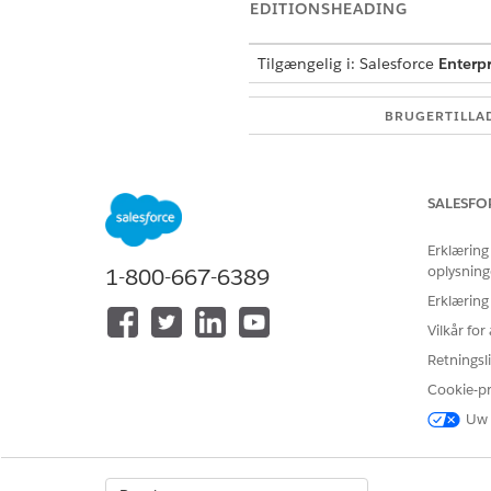
EDITIONSHEADING
Tilgængelig i: Salesforce
Enterpr
BRUGERTILLA
Se
Almen brugeradgang til sta
SALESFO
Handlingsdetaljer
Erklæring
API-navn
oplysning
1-800-667-6389
Erklæring
Handlingstype
Vilkår fo
Referencehandling
Retningsli
Cookie-p
Uw 
Kører denne handling en eller 