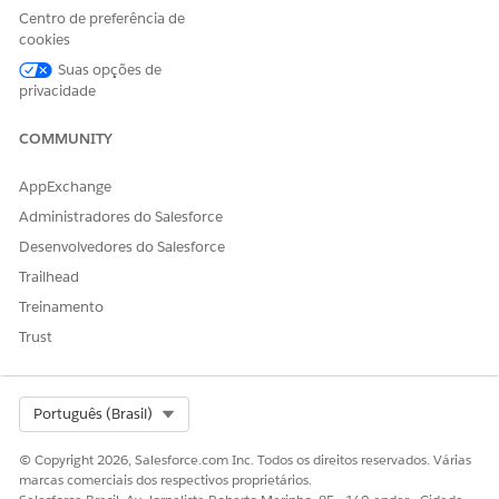
Centro de preferência de
cookies
Suas opções de
ESTE ARTIGO RESOLVEU SEU PROBLEMA?
privacidade
Diga-nos para podermos melhorar!
COMMUNITY
Sim
Não
AppExchange
Administradores do Salesforce
Desenvolvedores do Salesforce
Trailhead
Treinamento
Trust
Select Org
Português (Brasil)
© Copyright 2026, Salesforce.com Inc. Todos os direitos reservados. Várias
marcas comerciais dos respectivos proprietários.