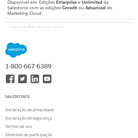
Disponível em: Edições
Enterprise
e
Unlimited
da
Salesforce com as edições
Growth
ou
Advanced
do
Marketing Cloud
PERMISSÕES DE USUÁRIO
NECESSÁRIAS
Consulte
Acesso de usuário comum para ações padrão do
agente
.
Detalhes da ação
1-800-667-6389
Nome da API
SummarizeConversations
Tipo de ação
Acção padrão
SALESFORCE
Ação de referência
Marketing Cloud: Resumir
conversas
Declaração de privacidade
(SummarizeConversations)
Declaração de segurança
Termos de uso
Essa ação executa um ou
Não
mais modelos de prompt?
Diretrizes de participação