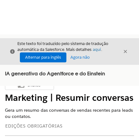
Este texto foi traduzido pelo sistema de tradução
automática da Salesforce. Mais detalhes
aqui
.
Fechar
Fecha
Fechar
Alternar para inglês
Agora não
IA generativa do Agentforce e do Einstein
Índice
Mostrar índice
Marketing | Resumir conversas
Gera um resumo das conversas de vendas recentes para leads
ou contatos.
EDIÇÕES OBRIGATÓRIAS