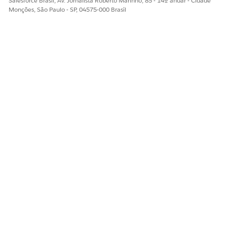
Salesforce Brasil, Av. Jornalista Roberto Marinho, 85 - 14º andar - Cidade
Monções, São Paulo - SP, 04575-000 Brasil