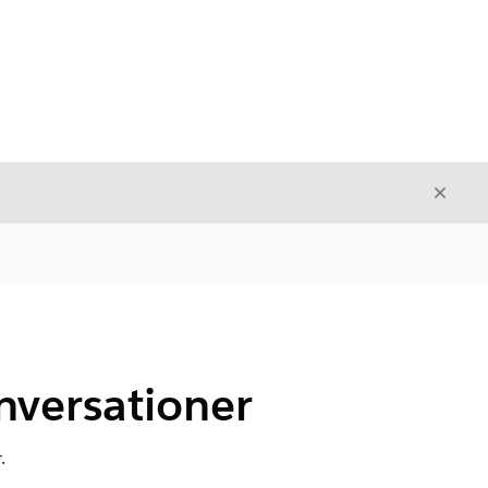
Stäng
Stäng
nversationer
.