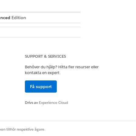
anced
Edition
SUPPORT & SERVICES
Behöver du hjälp? Hitta fler resurser eller
kontakta en expert.
Få support
fatta konversationer
Drivs av
Experience Cloud
oner)
en tillhör respektive ägare.