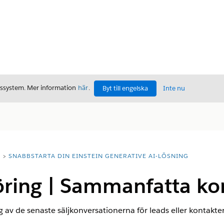
gssystem. Mer information
här
.
Byt till engelska
Inte nu
T
SNABBSTARTA DIN EINSTEIN GENERATIVE AI-LÖSNING
ring | Sammanfatta ko
v de senaste säljkonversationerna för leads eller kontakter