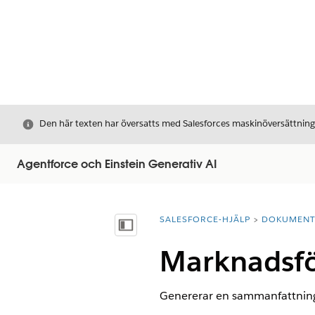
Stäng
Den här texten har översatts med Salesforces maskinöversättnin
Agentforce och Einstein Generativ AI
SALESFORCE-HJÄLP
DOKUMEN
Du är här:
Visa innehållsförteckning
Marknadsfö
Genererar en sammanfattning a