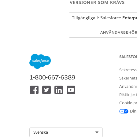
VERSIONER SOM KRÄVS
Tillgängliga i: Salesforce
Enterpr
ANVÄNDARBEHÖR
Se
Vanlig användaråtkomst för 
SALESFO
Åtgärdsdetaljer
Sekretess
API-namn
1-800-667-6389
Säkerhets
Åtgärdstyp
Användnin
Riktlinjer
Referensåtgärd
Cookie-p
Dina
Kör denna åtgärd en eller fler
Select Org
Svenska