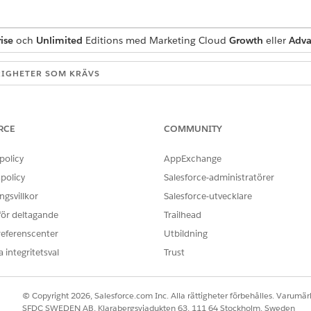
ise
och
Unlimited
Editions med Marketing Cloud
Growth
eller
Adv
IGHETER SOM KRÄVS
standardagentåtgärder
.
RCE
COMMUNITY
policy
AppExchange
Sammanfatta konversationer
policy
Salesforce-administratörer
Standardåtgärd
gsvillkor
Salesforce-utvecklare
 för deltagande
Trailhead
Marketing Cloud: Samman
referenscenter
Utbildning
(Sammanfatta konversati
 integritetsval
Trust
a uppmaningsmallar?
Nej
© Copyright 2026, Salesforce.com Inc. Alla rättigheter förbehålles. Varumärk
SFDC SWEDEN AB, Klarabergsviadukten 63, 111 64 Stockholm, Sweden