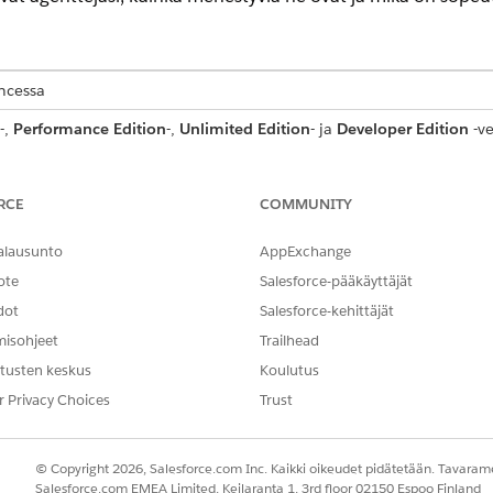
encessa
-,
Performance Edition
-,
Unlimited Edition
- ja
Developer Edition
-ve
aan.
RCE
COMMUNITY
ce Analytics on
poissa käytöstä
toukokuusta 2026. Suosittelemme k
alausunto
AppExchange
ote
Salesforce-pääkäyttäjät
dot
Salesforce-kehittäjät
etus) ei sisällä uusia ominaisuuksia tai parannuksia 17. kesäkuuta 
äristöissä. Suosittelemme siirtymään Agentforce Employee -agentille
misohjeet
Trailhead
 Employee -agentille tai tehdä siihen liittyviä lisenssien muutoksia,
tusten keskus
Koulutus
rto etukäteen välttyäksesi agenttien saatavuuden häiriöiltä. Jos et voi
r Privacy Choices
Trust
siirron jälkeen, mikä voi aiheuttaa käyttökatkoksia. Lisätietoja on 
ployee Agent -agenttiin
.
© Copyright 2026, Salesforce.com Inc. Kaikki oikeudet pidätetään. Tavarame
Salesforce.com EMEA Limited, Keilaranta 1, 3rd floor 02150 Espoo Finland