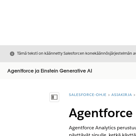
Sulje
Tämä teksti on käännetty Salesforcen konekäännösjärjestelmän avu
Agentforce ja Einstein Generative AI
SALESFORCE-OHJE
ASIAKIRJA
Olet tässä:
Näytä sisällysluettelo
Agentforce 
Agentforce Analytics perust
näyttävät sinulle, ketkä käyt