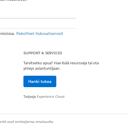
rsioissa.
Pakolliset lisäosalisenssit
SUPPORT & SERVICES
äyttämään sen sijaan
Agent
Tarvitsetko apua? Hae lisää resursseja tai ota
yhteys asiantuntijaan.
Hanki tukea
2025 alkaen eikä se ole käytettävissä
 jatkaaksesi parannuksia ja tukea. Jos
 suorita olemassa olevien Agentforce
Tarjoaja
Experience Cloud
 suorittaa siirtoa etukäteen, voit
kohdassa
Siirtyminen Agentforcesta
rkit ovat omistajiensa omaisuutta.