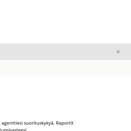
Sulje
Sulje
agenttiesi suorituskykyä. Raportit
tumisasteesi.