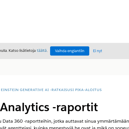
lla. Katso lisätietoja
täältä
.
Vaihda englantiin
Ei nyt
EINSTEIN GENERATIVE AI -RATKAISUSI PIKA-ALOITUS
Analytics -raportit
uu
Data 360
-raportteihin, jotka auttavat sinua ymmärtämään 
tävät agenttejasi, kuinka menestyviä he ovat ja mikä on sopeu