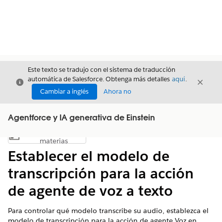
Este texto se tradujo con el sistema de traducción
automática de Salesforce. Obtenga más detalles
aquí
.
Cerrar
Cerrar
Cerrar
Cambiar a inglés
Ahora no
Agentforce y IA generativa de Einstein
Índice de
Mostrar índice de materias
materias
Establecer el modelo de
transcripción para la acción
de agente de voz a texto
Para controlar qué modelo transcribe su audio, establezca el
modelo de transcripción para la acción de agente Voz en