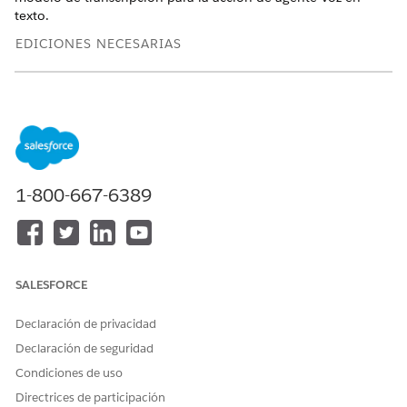
texto.
EDICIONES NECESARIAS
Disponible en: Lightning Experience
Disponible en:
Enterprise Edition
,
Performance Edition
,
Unlimited Edition
y
Developer Edition
.
Las licencias
complementarias requeridas varían por tipo de agente.
1-800-667-6389
PERMISOS DE USUARIO
NECESARIOS
Para crear y gestionar
Gestionar agentes de IA
agentes Empleado:
O BIEN
SALESFORCE
Personalizar aplicación
Declaración de privacidad
Declaración de seguridad
Condiciones de uso
Directrices de participación