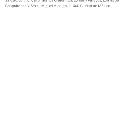
Salesforce, Inc. Calle Montes Urales 424, Lomas - Virreyes, Lomas de
Para
Tipo de datos
, seleccione
Cadena
.
Chapultepec V Secc., Miguel Hidalgo, 11000 Ciudad de México
Opcionalmente, ingrese una descripción para ayudar al
agente a comprender el propósito de la variable.
En el campo
Valor predeterminado
, ingrese el valor del
modelo de transcripción.
Ingrese el valor exacto, como
o
whisper-v3-turbo
eleve
. Cualquier otro valor devuelve un error
nlabs-scribe-v2
de entrada no válido.
Guarde sus cambios.
CONSULTE TAMBIÉN:
Consideraciones y limitaciones para la conversión de voz