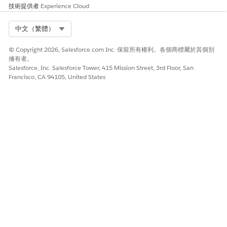
on 連接器從
技術提供者
Experience Cloud
Salesforce 所
取用的結構化
Select Org
中文（繁體）
資料列數。
© Copyright 2026, Salesforce.com Inc. 保留所有權利。各個商標屬於其個別
自 2025 年 8
擁有者。
月 7 日起,此
Salesforce, Inc. Salesforce Tower, 415 Mission Street, 3rd Floor, San
類型的使用狀
Francisco, CA 94105, United States
況會包含在
Data 360 中,
且不會耗用信
用額。如需詳
細資料,請參閱
免費
將
Salesforce 資
料匯入至
Data 360
資料服務
資料查詢
當執行階段動
用量的計算方
作需要搜尋索
式是根據處理
引的資訊時,資
的記錄數目。
料查詢會用來
處理的記錄計
透過資料庫識