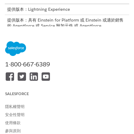
提供版本：Lightning Experience
提供版本：具有 Einstein for Platform 或 Einstein 或適於銷售
的 Agentforce 或 Service 附加元件,或 Agentforce
Foundations 的
Enterprise
、
Performance
及
Unlimited
Edition
使用 Digital Wallet 檢查貴組織中啟用的耗用卡片、瞭解每個卡片
上可用的信用數量,以及判斷每個使用類型已耗用多少信用。
1-800-667-6389
某些使用類型不會針對特定授權或版本計量。檢查您的授權並檢閱
授權文件以取得詳細資訊。
Data 360 使用狀況
當您使用 Agentforce 資料庫時,您的組織會從「資料服務」耗用卡
SALESFORCE
片或「Flex Credits」耗用卡片中耗用信用額。當您建立
Agentforce 資料庫時,您主要使用信用儲存和建立索引,而在執行階
隱私權聲明
段,您使用信用來查詢索引。如果您有任何啟用的「資料服務」信用,
安全性聲明
則會先耗用這些信用。如果您缺少或從未擁有
資料服務
信用額,則您
使用條款
的組織會耗用 Data 360 服務的「
彈性信用額
」。
參與原則
如需詳細資訊,請參閱 Data 360 的
資料服務可計費使用類型
和