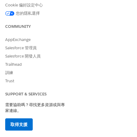
Data 360 的
彈性信用可計費使用類型
。
Cookie 偏好設定中心
您的隱私選擇
若要檢查每個使用類型的乘數,請參閱資料服務率卡的
乘數
或
Agentforce & Data 360 彈性信用率卡
。每個點數的成本由您的契
COMMUNITY
約決定。
DIGITAL
使用類型
描述
備註
AppExchange
WALLET 耗用
Salesforce 管理員
卡
Salesforce 開發人員
資料服務
內部資料銷售
用量的計算方
初始資料庫設
Trailhead
管道
式是根據透過
定會使用內部
訓練
Salesforce
資料銷售管道,
CRM 連接
以單一批次的
Trust
器、
方式,將所有的
Marketing
Knowledge
SUPPORT & SERVICES
Cloud 連接
文章都取用。
器、
設定完成後,系
需要協助嗎？尋找更多資源或與專
Commerce
統會逐步將新
家連線。
Cloud 連接器
文章與更新的
和 Marketing
文章收集。資
取得支援
Cloud
料服務信用
Personalizati