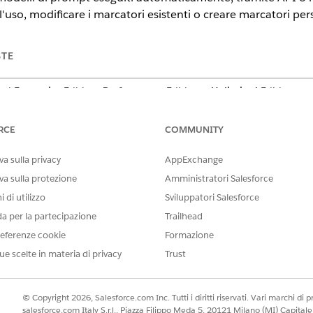
ll'uso, modificare i marcatori esistenti o creare marcatori per
STE
ioni
Enterprise
Edition,
Performance
Edition e
Unlimited
Edition con
 Einstein for Service, Einstein 1 Service o Einstein GPT Service. Per
le account Salesforce.
RCE
COMMUNITY
nterprise Edition, Performance Edition e Unlimited Edition 
a sulla privacy
AppExchange
r Platform, Einstein for Service, Einstein 1 Service o Einstein 
tare il proprio responsabile account Salesforce.
va sulla protezione
Amministratori Salesforce
 di utilizzo
Sviluppatori Salesforce
da per la partecipazione
Trailhead
dello di dati standard Salesforce versione 1.130 o successiva.
eferenze cookie
Formazione
ue scelte in materia di privacy
Trust
i scorer tramite API sia generalmente disponibile, la creazio
© Copyright 2026, Salesforce.com Inc. Tutti i diritti riservati. Vari marchi di pro
in versione beta soggetto alle condizioni dei servizi beta in
A
salesforce.com Italy S.r.l., Piazza Filippo Meda 5, 20121 Milano (MI) Capit