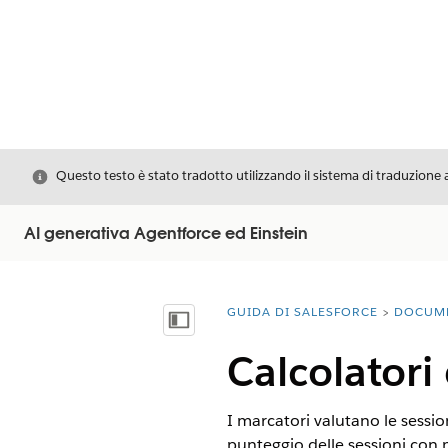
Chiudi
Questo testo è stato tradotto utilizzando il sistema di traduzione 
AI generativa Agentforce ed Einstein
GUIDA DI SALESFORCE
DOCUM
Ti trovi qui:
Mostra sommario
Calcolatori 
I marcatori valutano le sessio
punteggio delle sessioni con