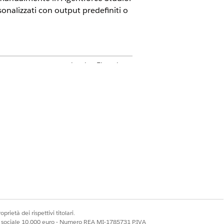
sonalizzati con output predefiniti o
 un componente aggiuntivo Einstein
 acquistare componenti aggiuntivi,
con un componente aggiuntivo
GPT Service. Per acquistare
ne di scorer tramite l'interfaccia
prietà dei rispettivi titolari.
ccordi - Salesforce.com
o a un
ale sociale 10.000 euro - Numero REA MI-1785731 P.IVA