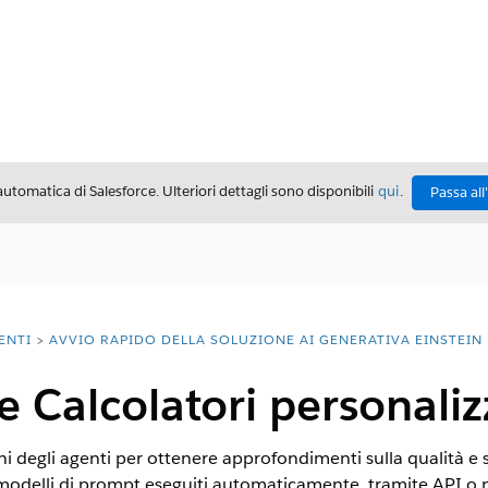
automatica di Salesforce. Ulteriori dettagli sono disponibili
qui
.
Passa all
ENTI
AVVIO RAPIDO DELLA SOLUZIONE AI GENERATIVA EINSTEIN
e Calcolatori personaliz
ni degli agenti per ottenere approfondimenti sulla qualità e su
 modelli di prompt eseguiti automaticamente, tramite API o