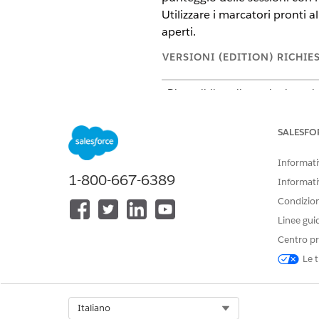
Utilizzare i marcatori pronti a
aperti.
VERSIONI (EDITION) RICHIE
Disponibile nelle versioni: vers
for Sales, Einstein for Platform,
contattare il proprio responsabi
SALESFO
Disponibile nelle versioni: E
Informativ
Einstein for Sales, Einstein fo
1-800-667-6389
componenti aggiuntivi, contat
Informati
Condizioni
Linee gui
È richiesto il mo
NOTA
Centro pr
Le t
NOTA
Benché la creazione d
utente è un servizio 
Select Org
Italiano