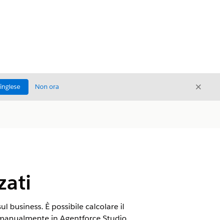
Chiud
'inglese
Non ora
Chiudi
zati
l business. È possibile calcolare il
 manualmente in Agentforce Studio.