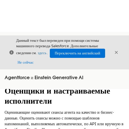
Данный текст был переведен при помощи системы
машинного перевода Salesforce. Дополнительные
Закрыть
Закры
сведения см.
здесь
.
Переключить на английский
Закрыт
Не сейчас
Agentforce и Einstein Generative AI
Содержание
Показать содержание
Оценщики и настраиваемые
исполнители
Оценивающие оценивают сеансы агента на качество и бизнес-
данные. Оценить сеансы можно с помощью шаблонов
напоминаний, выполняемых автоматически, по API или вручную в