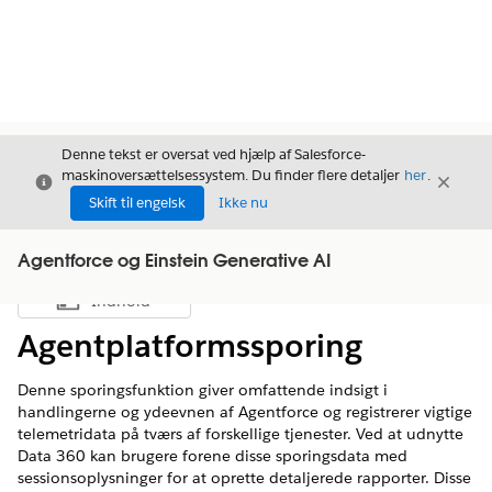
Denne tekst er oversat ved hjælp af Salesforce-
maskinoversættelsessystem. Du finder flere detaljer
her
.
Luk
Luk
Luk
Skift til engelsk
Ikke nu
Agentforce og Einstein Generative AI
Indhold
Vis indholdsfortegnelse
Agentplatformssporing
Denne sporingsfunktion giver omfattende indsigt i
handlingerne og ydeevnen af Agentforce og registrerer vigtige
telemetridata på tværs af forskellige tjenester. Ved at udnytte
Data 360 kan brugere forene disse sporingsdata med
sessionsoplysninger for at oprette detaljerede rapporter. Disse