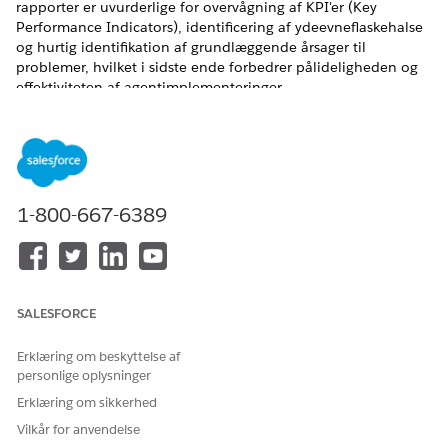
rapporter er uvurderlige for overvågning af KPI'er (Key
Performance Indicators), identificering af ydeevneflaskehalse
og hurtig identifikation af grundlæggende årsager til
problemer, hvilket i sidste ende forbedrer pålideligheden og
effektiviteten af agentimplementeringer.
EDITIONSHEADING
1-800-667-6389
Agentplatformssporing understøtter ikke
BEMÆRK
Government Cloud.
SALESFORCE
Tilgængelig i: Lightning Experience
Erklæring om beskyttelse af
Tilgængelig i:
Enterprise
,
Performance
,
Unlimited
og
personlige oplysninger
Developer
Edition med Foundations eller
Agentforce 1
eller
Erklæring om sikkerhed
Einstein 1
Edition
Vilkår for anvendelse