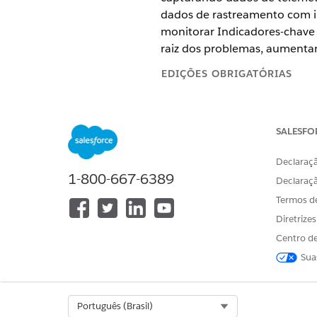
dados de rastreamento com inf
monitorar Indicadores-chave 
raiz dos problemas, aumentan
EDIÇÕES OBRIGATÓRIAS
O Rastreamento 
NOTA
SALESFO
Declaraçã
1-800-667-6389
Disponível em: Lightning Exper
Declaraç
Termos d
Disponível em: Edições
Enterpri
Diretrize
Centro de
Configurar rastreamento de 
Sua
Para gerar relatórios do Dat
360 e o Rastreamento de pla
Select Org
Português (Brasil)
Em Configuração, use a caixa 