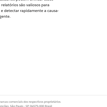
relatórios são valiosos para
 e detectar rapidamente a causa-
gente.
d.
es
Agentforce 1
ou
Einstein 1
s devem primeiro habilitar o Data
arcas comerciais dos respectivos proprietários.
onções, São Paulo - SP, 04575-000 Brasil