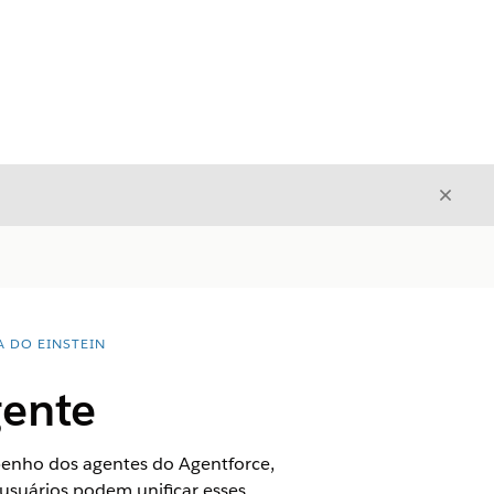
Fecha
Fechar
A DO EINSTEIN
gente
penho dos agentes do Agentforce,
 usuários podem unificar esses