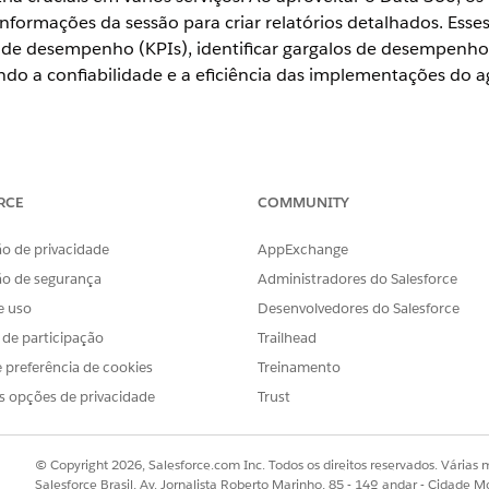
ormações da sessão para criar relatórios detalhados. Esses 
de desempenho (KPIs), identificar gargalos de desempenho
do a confiabilidade e a eficiência das implementações do a
de plataforma do agente não oferece suporte ao Government Clou
RCE
COMMUNITY
o de privacidade
AppExchange
ience
ão de segurança
Administradores do Salesforce
e uso
Desenvolvedores do Salesforce
se
,
Performance
,
Unlimited
e
Developer
com Fundações, ou Ediçõ
s de participação
Trailhead
 preferência de cookies
Treinamento
plataforma do agente
s opções de privacidade
Trust
a 360 para Sessão e Rastreamentos de plataforma, os usuário
taforma.
© Copyright 2026, Salesforce.com Inc. Todos os direitos reservados. Várias m
Busca rápida para pesquisar a IA generativa do Einstein.
Salesforce Brasil, Av. Jornalista Roberto Marinho, 85 - 14º andar - Cidade M