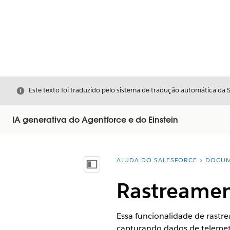
Fechar
Este texto foi traduzido pelo sistema de tradução automática da 
IA generativa do Agentforce e do Einstein
AJUDA DO SALESFORCE
DOCUM
Você está aqui:
Mostrar índice
Rastreamen
Essa funcionalidade de rastr
capturando dados de telemetri