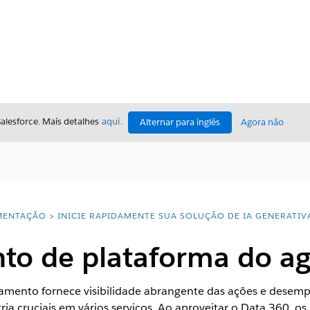
Salesforce. Mais detalhes
aqui
.
Alternar para inglês
Agora não
ENTAÇÃO
INICIE RAPIDAMENTE SUA SOLUÇÃO DE IA GENERATIV
to de plataforma do a
eamento fornece visibilidade abrangente das ações e desem
a cruciais em vários serviços. Ao aproveitar o Data 360, os