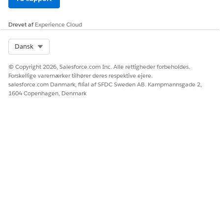
LØSTE DENNE ARTIKEL DIT PROBLEM?
Giv os besked, så vi kan forbedre os!
Drevet af
Experience Cloud
Ja
Nej
Select Org
Dansk
© Copyright 2026, Salesforce.com Inc. Alle rettigheder forbeholdes.
Forskellige varemærker tilhører deres respektive ejere.
salesforce.com Danmark, filial af SFDC Sweden AB. Kampmannsgade 2,
1604 Copenhagen, Denmark