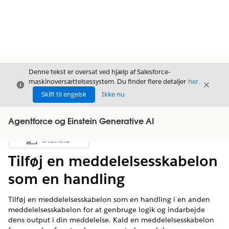
Denne tekst er oversat ved hjælp af Salesforce-
maskinoversættelsessystem. Du finder flere detaljer
her
.
Luk
Luk
Luk
Skift til engelsk
Ikke nu
Agentforce og Einstein Generative AI
Indhold
Vis indholdsfortegnelse
Tilføj en meddelelsesskabelon
som en handling
Tilføj en meddelelsesskabelon som en handling i en anden
meddelelsesskabelon for at genbruge logik og indarbejde
dens output i din meddelelse. Kald en meddelelsesskabelon