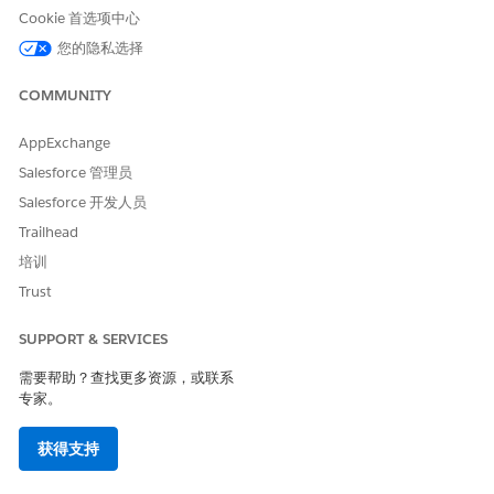
Cookie 首选项中心
单击
添加
。配置提示模板操作，以在提示运行时使用指定的输
入。
您的隐私选择
另请参阅：
COMMUNITY
将提示模板用作操作
AppExchange
Salesforce 管理员
Salesforce 开发人员
本文章是否解决您的问题？
Trailhead
请与我们共享您的想法，以便我们进行改进！
培训
是
否
Trust
SUPPORT & SERVICES
需要帮助？查找更多资源，或联系
专家。
获得支持