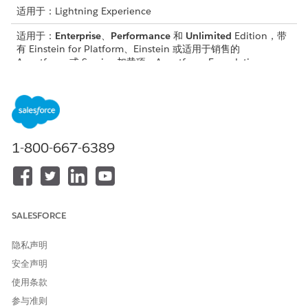
适用于：Lightning Experience
适用于：
Enterprise
、
Performance
和
Unlimited
Edition，带
有 Einstein for Platform、Einstein 或适用于销售的
Agentforce 或 Service 加载项、Agentforce Foundations
所需用户权限
要在提示生成器中创建和管理
提示模板管理器权限集
提示模板：
管理提示模板
1-800-667-6389
执行提示模板
或者
自定义应用程序权限集
SALESFORCE
开始之前，请确保您想要用作操作的提示模板处于活动状态，并且
配置了所需的输入。
隐私声明
在提示生成器中，打开现有提示模板或创建提示模板。
安全声明
在资源面板中，单击
添加
。
使用条款
选择
提示模板
作为操作类型。
参与准则
从列表中选择活动提示模板。