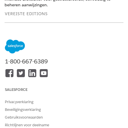
beheren aanwijzingen.
VEREISTE EDITIONS
Beschikbaar in: Lightning Experience
Beschikbaar in:
Enterprise
,
Performance
en
Unlimited
Edition met de uitbreiding Einstein for Platform, of Einstein
of Agentforce voor Sales of Service, of Agentforce
Foundations
1-800-667-6389
BENODIGDE GEBRUIKERSMACHTIGINGEN
Aanwijzingensjablonen
Machtigingenset
maken en beheren in
Sjabloonbeheer voor
Aanwijzingensamensteller:
aanwijzing
SALESFORCE
Aanwijzingssjablonen
Privacyverklaring
beheren
Aanwijzingssjablonen
Beveiligingsverklaring
uitvoeren
Gebruiksvoorwaarden
OR
Richtlijnen voor deelname