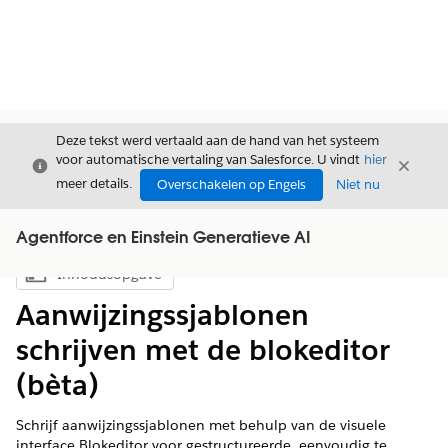
Deze tekst werd vertaald aan de hand van het systeem
voor automatische vertaling van Salesforce. U vindt
hier
Sluiten
Sluite
Sluiten
meer details.
Overschakelen op Engels
Niet nu
Agentforce en Einstein Generatieve AI
Inhoudsopgave
Inhoudsopgave weergeven
Aanwijzingssjablonen
schrijven met de blokeditor
(bèta)
Schrijf aanwijzingssjablonen met behulp van de visuele
interface Blokeditor voor gestructureerde, eenvoudig te