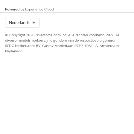
ZIE OOK:
Powered by
Experience Cloud
De blokeditor begrijpen
Select Org
Nederlands
© Copyright 2026, salesforce.com inc. Alle rechten voorbehouden. De
HEEFT DIT ARTIKEL UW PROBLEEM OPGELOST?
diverse handelsmerken zijn eigendom van de respectieve eigenaren.
SFDC Netherlands BV, Gustav Mahlerlaan 2970, 1081 LA, Amsterdam,
Laat ons weten wat we kunnen doen om te verbeteren!
Nederland
Ja
Nee