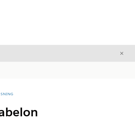
Luk
Luk
ØSNING
abelon