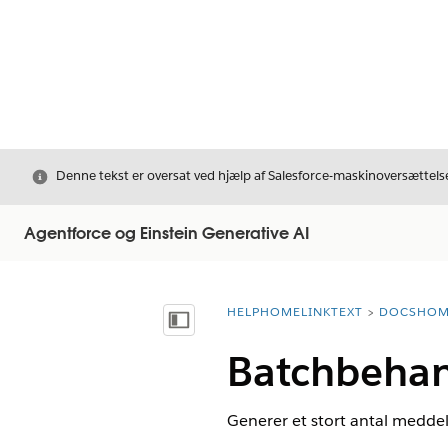
Luk
Denne tekst er oversat ved hjælp af Salesforce-maskinoversættelse
Agentforce og Einstein Generative AI
HELPHOMELINKTEXT
DOCSHOM
breadcrumbDescription
Vis indholdsfortegnelse
Batchbehan
Generer et stort antal meddel