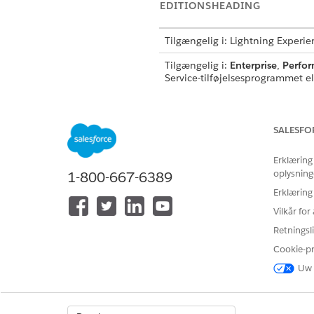
EDITIONSHEADING
Tilgængelig i: Lightning Experie
Tilgængelig i:
Enterprise
,
Perfo
Service-tilføjelsesprogrammet e
SALESFO
Hvis du vil køre meddelelsesskab
Erklæring
oplysning
1-800-667-6389
Erklæring
Vilkår fo
Retningsli
Oversigt
Cookie-p
Uw 
Batchbehandling genererer et
at undgå at nå LLM-frekvensg