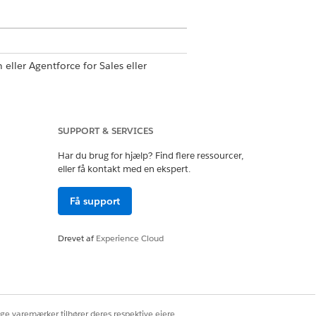
 eller Agentforce for Sales eller
SUPPORT & SERVICES
elsesskabelonbruger
Har du brug for hjælp? Find flere ressourcer,
er
eller få kontakt med en ekspert.
Få support
ion
Drevet af
Experience Cloud
ng. Denne tilgang hjælper dig med
ng.
ige varemærker tilhører deres respektive ejere.