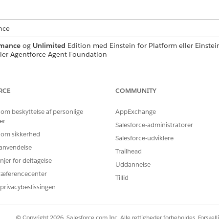
nce
rmance
og
Unlimited
Edition med Einstein for Platform eller Einstein
ller Agentforce Agent Foundation
BRUGERTILLADELSER PÅKRÆVET
RCE
COMMUNITY
eloner i forløb eller Apex:
Tilladelsessættet Meddel
 om beskyttelse af personlige
AppExchange
Kør meddelelsesskabelon
er
Salesforce-administratorer
ELLER
 om sikkerhed
Salesforce-udviklere
Tilladelsen Tilpas applikat
r anvendelse
Trailhead
njer for deltagelse
Uddannelse
ræferencecenter
Tillid
privacybeslissingen
 stort antal meddelelsessvar asynkront i en enkelt anmodni
rænser og håndterer effektivt højvolumen indholdsgenereri
© Copyright 2026, Salesforce.com Inc. Alle rettigheder forbeholdes. Forskell