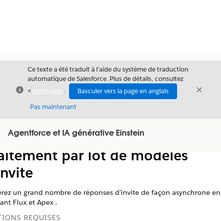
Ce texte a été traduit à l’aide du système de traduction
automatique de Salesforce. Plus de détails, consultez
Fermer
Ferme
<
cette page
.
Basculer vers la page en anglais
Fermer
Pas maintenant
Table des
Agentforce et IA générative Einstein
Afficher la table des matières
matières
aitement par lot de modèles
invite
rez un grand nombre de réponses d'invite de façon asynchrone en
sant Flux et Apex .
TIONS REQUISES