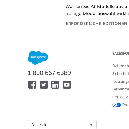
Wählen Sie AI-Modelle aus und
richtige Modellauswahl wirkt 
ERFORDERLICHE EDITIONEN
Verfügbarkeit: Lightning Experi
Verfügbarkeit:
Enterprise
,
Perfo
für den Vertrieb oder Service" 
SALESFO
Im Eingabeaufforderungsgener
Datensch
1-800-667-6389
Das neueste oder leistungsstä
Sicherhei
spezifischen Aufgabe mit Ihre
Nutzungs
Teilnahme
Modellauswahlprinzipien
Cookie-Vo
Aufgabenspezifität ist am wic
Ihr
Generieren kreativer Vertrieb
aus Kundenvorgängen. Testen 
Select Org
Deutsch