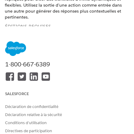
flexibles. Utilisez la sortie d'une action comme entrée dans
une autre pour générer des réponses plus contextuelles et
pertinentes.
ÉDITIONS REQUISES
Disponible avec : Lightning Experience
Disponible avec : éditions
Enterprise
,
Performance
et
Unlimited
avec le complément Einstein pour Platform, ou
Einstein ou Agentforce pour la vente ou Service, ou
1-800-667-6389
Agentforce Foundations
AUTORISATIONS UTILISATEUR REQUISES
Pour créer et gérer des
Ensemble d'autorisations
SALESFORCE
modèles d'invite dans
Gestionnaire de modèle
Générateur de répliques :
d'invite
Déclaration de confidentialité
Gestion des modèles
Déclaration relative à la sécurité
d'invite
Conditions d’utilisation
Exécution de modèles
d'invite
Directives de participation