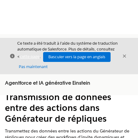
Ce texte a été traduit à l’aide du système de traduction
automatique de Salesforce. Plus de détails, consultez
Fermer
Ferme
<
cette page
.
Basculer vers la page en anglais
Fermer
Pas maintenant
Table des
Agentforce et IA générative Einstein
Afficher la table des matières
matières
Transmission de données
entre des actions dans
Générateur de répliques
Transmettez des données entre les actions du Générateur de
répliques pour créer des workflows d'invite dynamiques et