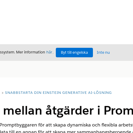
gssystem. Mer information
här
.
Byt till engelska
Inte nu
T
SNABBSTARTA DIN EINSTEIN GENERATIVE AI-LÖSNING
a mellan åtgärder i Pro
i Promptbyggaren för att skapa dynamiska och flexibla arbe
data till en annan för att skapa mer sammanhangsberoende o