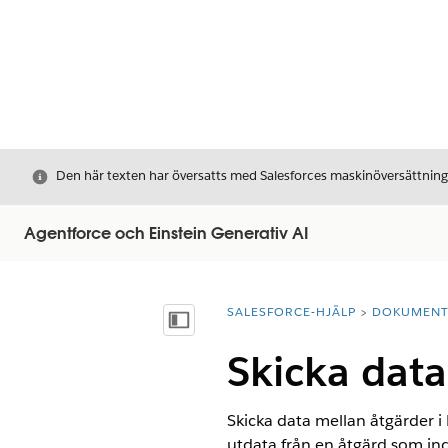
Stäng
Den här texten har översatts med Salesforces maskinöversättnin
Agentforce och Einstein Generativ AI
SALESFORCE-HJÄLP
DOKUMEN
Du är här:
Visa innehållsförteckning
Skicka dat
Skicka data mellan åtgärder 
utdata från en åtgärd som in