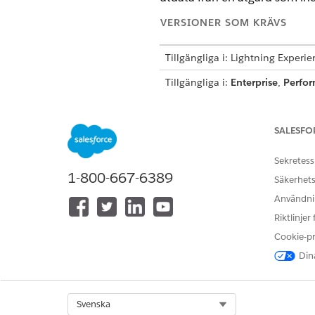
VERSIONER SOM KRÄVS
Tillgängliga i: Lightning Experi
Tillgängliga i:
Enterprise
,
Perfo
försäljning eller service, eller 
SALESFO
Skapa och hantera uppmanings
Sekretess
1-800-667-6389
Säkerhets
Användnin
Riktlinjer
Cookie-p
Dina
Innan du gör det, kontrollera
behövs.
Select Org
Svenska
I Promptbyggaren, öppna en