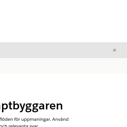
Stäng
Stäng
mptbyggaren
tsflöden för uppmaningar. Använd
ch relevanta svar.