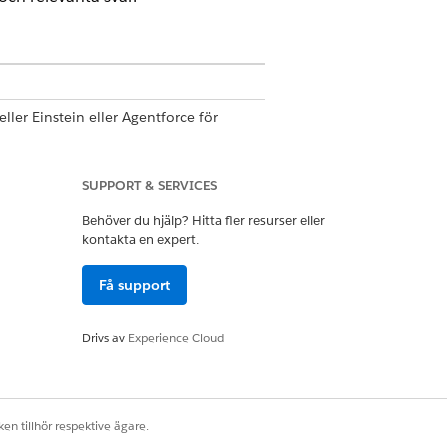
eller Einstein eller Agentforce för
SUPPORT & SERVICES
en Uppmana Template Manager
Behöver du hjälp? Hitta fler resurser eller
kontakta en expert.
ar
Få support
n Anpassa program
Drivs av
Experience Cloud
låtgärden producerar den utdata som
en tillhör respektive ägare.