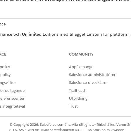
ence
rmance
och
Unlimited
Editions med tillägget Einstein för plattform, 
Agentforce Foundations
ANVÄNDARBEHÖRIGHETER SOM KRÄVS FÖR ATT
RCE
COMMUNITY
mallar i Promptbyggaren:
Behörighetsuppsättning
policy
AppExchange
Hantera uppmaningsmall
policy
Salesforce-administratörer
Kör uppmaningsmallar
gsvillkor
Salesforce-utvecklare
ELLER
 för deltagande
Trailhead
referenscenter
Utbildning
Behörighetsuppsättninge
 integritetsval
Trust
 att alla åtgärder är korrekt konfigurerade. Bekräfta att käl
© Copyright 2026, Salesforce.com Inc. Alla rättigheter förbehålles. Varumärk
 uppmaningsmall.
SFDC SWEDEN AB, Klarabergsviadukten 63, 111 64 Stockholm, Sweden