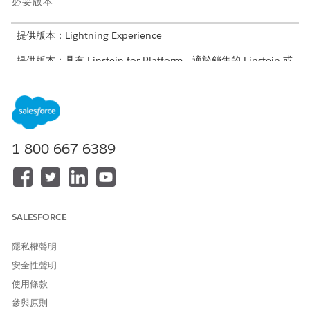
必要版本
提供版本：Lightning Experience
提供版本：具有 Einstein for Platform、適於銷售的 Einstein 或
Agentforce 或 Service 附加元件,或適用於 Agentforce
Foundations 的
Enterprise
、
Performance
及
Unlimited
Edition
所需的使用者權限
1-800-667-6389
在提示詞產生器中建立與管理
提示範本管理員權限集
提示範本:
管理提示範本
執行提示範本
或
SALESFORCE
「自訂應用程式」權限集
隱私權聲明
在您開始之前,請確認已正確設定所有動作。確認來源動作產生所需
安全性聲明
輸出。
使用條款
在提示詞產生器中,開啟提示範本。
參與原則