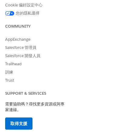
新增所需動作 (例如提示範本與 retriever)。
Cookie 偏好設定中心
設定第一個動作以產生輸出。
您的隱私選擇
選取第二個動作。
在輸入欄位 (例如「搜尋參數」) 中,參照第一個動作的輸出。
COMMUNITY
AppExchange
Salesforce 管理員
範例
Salesforce 開發人員
Trailhead
Can you answer this question? {!$PromptTemplate:Gen
訓練
Trust
提示執行時,第一個動作 (提示範本) 會產生輸出。第二個動作會
使用該輸出作為輸入。最終回應包含兩個動作的結果
SUPPORT & SERVICES
需要協助嗎？尋找更多資源或與專
家連線。
若要分析效能,請開啟「效能洞察」面板,並檢閱如回應
小秘訣
取得支援
時間和權杖用量等度量。每個動作都會顯示為個別的步驟。