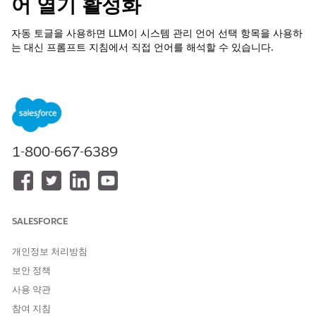
어 열기 활성화
자동 토글을 사용하면 LLM이 시스템 관리 언어 선택 항목을 사용하
는 대신 프롬프트 지침에서 직접 언어를 해석할 수 있습니다.
필수 EDITION
지원 제품: Lightning Experience
지원 제품: Einstein for Platform 또는 Einstein 또는 세일즈용
Agentforce 또는 서비스 추가 기능 또는 Agentforce
1-800-667-6389
Foundations를 사용하는
Enterprise
,
Performance
및
무제한
Edition
필요한 사용자 권한
SALESFORCE
프롬프트 빌더 프롬프트 템플
프롬프트 템플릿 관리자 권한
릿 만들기 및 관리:
집합
개인정보 처리방침
프롬프트 템플릿 관리
보안 정책
프롬프트 템플릿 실행
사용 약관
OR
참여 지침