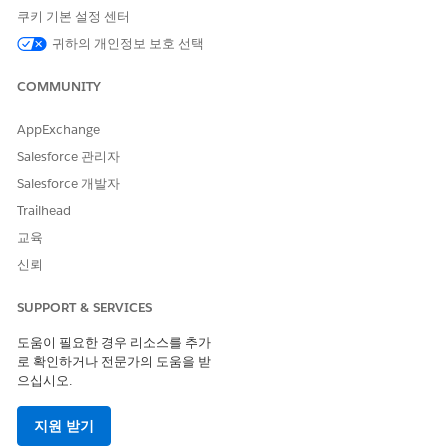
응용 프로그램 사용자 정의 권
쿠키 기본 설정 센터
한 집합
귀하의 개인정보 보호 선택
설정에서 빠른 찾기 상자에
를 입력한 후
프롬프
프롬프트 빌더
COMMUNITY
트 빌더
를 선택합니다.
기존 프롬프트 템플릿을 선택하거나 새 프롬프트 템플릿을 만듭
AppExchange
니다.
프롬프트 템플릿 작업 영역에서
템플릿 설정
아이콘을 클릭합니
Salesforce 관리자
다.
Salesforce 개발자
응답
섹션으로 스크롤합니다.
Trailhead
자동
토글을 찾습니다.
교육
자동 토글을 비활성화하여 응답 언어 열기 모드를 활성화합니
다.
신뢰
Save & Preview(저장 및 미리 보기)
를 클릭합니다.
SUPPORT & SERVICES
도움이 필요한 경우 리소스를 추가
로 확인하거나 전문가의 도움을 받
이 기사를 통해 문제를 해결했습니까?
으십시오.
개선을 위한 의견을 보내주세요.
지원 받기
예
아니요