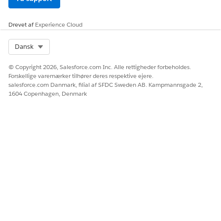
Gennemse disse hurtige genveje til indsættelse.
Drevet af
Experience Cloud
HANDLING
WINDO
MACOS
BESKRIVELSE
WS:
Select Org
Dansk
Indsæt blok
/
/
Åbn
kommandomenu
© Copyright 2026, Salesforce.com Inc. Alle rettigheder forbeholdes.
for at indsætte
Forskellige varemærker tilhører deres respektive ejere.
betingede blokke,
salesforce.com Danmark, filial af SFDC Sweden AB. Kampmannsgade 2,
tekstblokke og
1604 Copenhagen, Denmark
instruktioner.
Indsæt
@
@
Åbn
ressource
ressourcevælgeren
for at indsætte
flettefelter.
Genveje til skabelonstyring
Gennemse disse skabelonadministrationsgenveje.
HANDLING
WINDO
MACOS
BESKRIVELSE
WS: