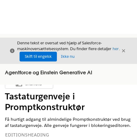
Denne tekst er oversat ved hjælp af Salesforce-
maskinoversættelsessystem. Du finder flere detaljer
her
.
Luk
Luk
Luk
Skift til engelsk
Ikke nu
Agentforce og Einstein Generative AI
Indhold
Vis indholdsfortegnelse
Tastaturgenveje i
Promptkonstruktør
Få hurtigt adgang til almindelige Promptkonstruktør ved brug
af tastaturgenveje. Alle genveje fungerer i blokeringseditoren.
EDITIONSHEADING