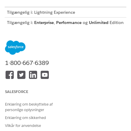
Tilgængelig i: Lightning Experience
Tilgængelig i:
Enterprise
,
Performance
og
Unlimited
Edition
med Einstein for Platform eller Einstein eller Agentforce for
Sales eller Service-tilføjelsesprogrammet eller Agentforce
Agent Foundation
Navigations- og redigeringsgenveje
1-800-667-6389
Gennemse disse navigations- og redigeringsgenveje.
SALESFORCE
Hvis en browserudvidelse eller et andet program
BEMÆRK
tilsidesætter en tastaturgenvej, eller hvis du har
Erklæring om beskyttelse af
konfigureret genvejen til en anden handling, fungerer
personlige oplysninger
genvejen muligvis ikke i Promptkonstruktør.
Erklæring om sikkerhed
Vilkår for anvendelse