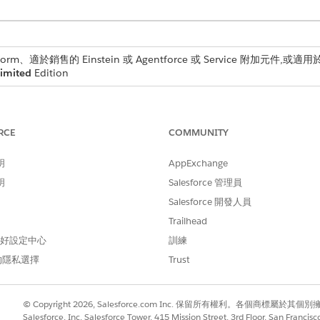
form、適於銷售的 Einstein 或 Agentforce 或 Service 附加元件,或適用於 A
imited
Edition
RCE
COMMUNITY
示很簡單。但生產提示通常需要更多資料,且若沒有適當的組織
明
AppExchange
明
Salesforce 管理員
容易發生錯誤
Salesforce 開發人員
個
Trailhead
 偏好設定中心
訓練
的隱私選擇
Trust
開
楚將變數資料與指示分開的視覺容器。這是組織複雜提示最重要的
© Copyright 2026, Salesforce.com Inc. 保留所有權利。各個商標屬於其個
。
Salesforce, Inc. Salesforce Tower, 415 Mission Street, 3rd Floor, San Francis