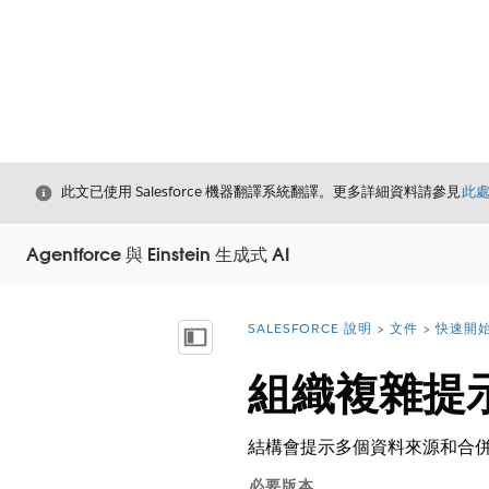
結束
此文已使用 Salesforce 機器翻譯系統翻譯。更多詳細資料請參見
此
Agentforce 與 Einstein 生成式 AI
SALESFORCE 說明
文件
快速開始 
您位於此處：
顯示目錄
組織複雜提
結構會提示多個資料來源和合併
必要版本