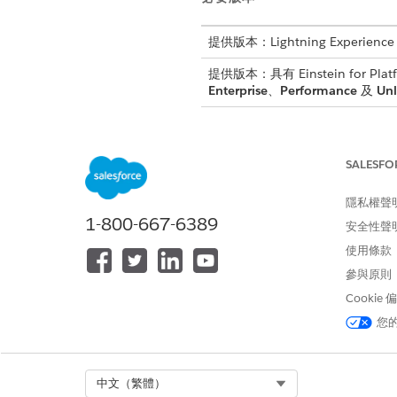
提供版本：Lightning Experience
提供版本：具有 Einstein for Plat
Enterprise
、
Performance
及
Unl
複雜提示的挑戰
SALESFO
具有一或兩個合併欄位的簡單提
見問題包括:
隱私權聲
1-800-667-6389
安全性聲
將合併欄位混合成句子,使更新
指示與資料之間沒有明確的邊界
使用條款
難以識別哪一個合併欄位是哪一
參與原則
當發生錯誤時難以疑難排解
Cookie
您
使用三個引號將資料與指示分
三個引號 (
) 會建立可清
"""
為資料或內容,與您的指示不同
Select Org
中文（繁體）