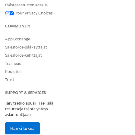
Builderiin ja avaa agentti.
Evästeasetusten keskus
Siirry mallia käyttävään alaagenttiin.
Your Privacy Choices
Poista tai korvaa mallin viite.
Napsauta
Tallenna
ja sitten
Julkaise
.
COMMUNITY
Palaa Kehotteiden rakentajaan ja toista vaiheet avataksesi
Poista malli -ikkunan.
AppExchange
Varmista, että viitteitä ei näytetä.
Salesforce-pääkäyttäjät
Poista mallin versio tai päivitä malli tarvittaessa.
Salesforce-kehittäjät
Trailhead
Koulutus
RATKAISIKO TÄMÄ ARTIKKELI ONGELMASI?
Trust
Anna palautetta, jotta voimme kehittyä!
SUPPORT & SERVICES
Kyllä
Ei
Tarvitsetko apua? Hae lisää
resursseja tai ota yhteys
asiantuntijaan.
Hanki tukea