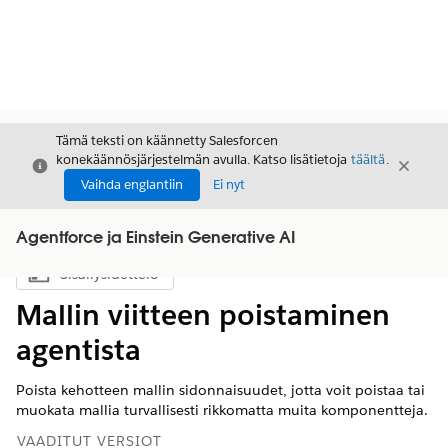
Tämä teksti on käännetty Salesforcen
konekäännösjärjestelmän avulla. Katso lisätietoja
täältä
.
Sulje
Sulje
Sulje
Vaihda englantiin
Ei nyt
Agentforce ja Einstein Generative AI
Sisällysluettelo
Näytä sisällysluettelo
Mallin viitteen poistaminen
agentista
Poista kehotteen mallin sidonnaisuudet, jotta voit poistaa tai
muokata mallia turvallisesti rikkomatta muita komponentteja.
VAADITUT VERSIOT