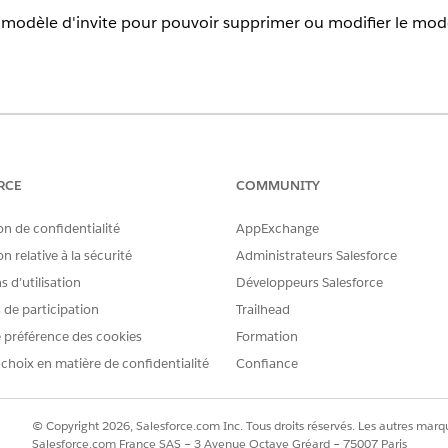
 modèle d'invite pour pouvoir supprimer ou modifier le mod
erience
prise
,
Performance
et
Unlimited
avec le complément Einstein pour 
gentforce Foundations
RCE
COMMUNITY
on de confidentialité
AppExchange
AUTORISATIONS UTILISATEUR REQUISES
n relative à la sécurité
Administrateurs Salesforce
 d'invite dans Générateur de
Ensemble d'autorisations 
 d’utilisation
Développeurs Salesforce
Gestion des modèles d'in
s de participation
Trailhead
Exécution de modèles d'i
 préférence des cookies
Formation
OU
 choix en matière de confidentialité
Confiance
Ensemble d'autorisations 
© Copyright 2026, Salesforce.com Inc. Tous droits réservés. Les autres marqu
 accédez à Agentforce Builder, puis ouvrez l'agent.
Salesforce.com France SAS – 3 Avenue Octave Gréard – 75007 Paris