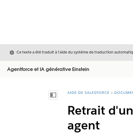
Fermer
Ce texte a été traduit à l’aide du système de traduction automatiq
Agentforce et IA générative Einstein
AIDE DE SALESFORCE
DOCUME
Vous êtes ici :
Afficher la table des matières
Retrait d'u
agent