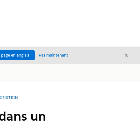
Ferme
a page en anglais
Pas maintenant
Fermer
EINSTEIN
 dans un