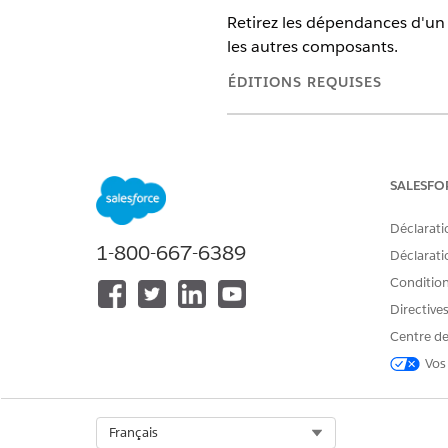
Retirez les dépendances d'un
les autres composants.
ÉDITIONS REQUISES
Disponible avec : Lightning Exp
Disponible avec : éditions
Enter
pour la vente ou Service, ou A
SALESFO
Déclarati
1-800-667-6389
Déclaratio
Pour créer et gérer des modèles
Conditions
répliques :
Directive
Centre de
Vos
Select Org
Français
Pour chaque agent répertorié,