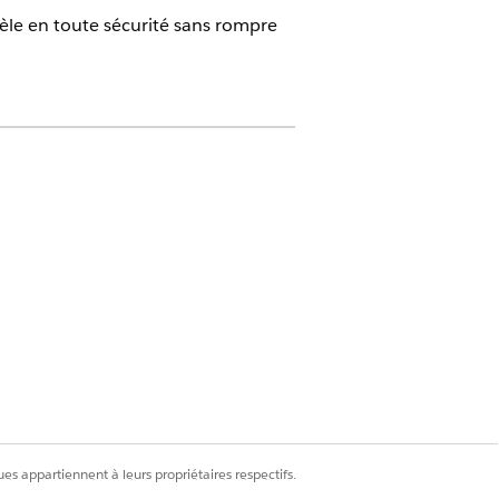
èle en toute sécurité sans rompre
Platform, ou Einstein ou Agentforce
Gestionnaire de modèle d'invite
vite
nvite
Personnaliser l'application
es appartiennent à leurs propriétaires respectifs.