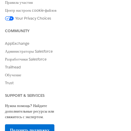
Правила участия
Builder, а потом откройте агента.
Центр настроек cookie-файлов
Перейдите к субагенту, использующему шаблон.
Удалите или замените ссылку на шаблон.
Your Privacy Choices
Нажмите «
Сохранить
», а потом нажмите «
Опубликовать
».
Вернитесь в Конструктор подсказок, а потом повторите
COMMUNITY
действия для открытия модала «Удалить шаблон».
Убедитесь в отсутствии ссылок.
AppExchange
Удалите версию шаблона или обновите шаблон при
Администраторы Salesforce
необходимости.
Разработчики Salesforce
Trailhead
Обучение
ЭТА СТАТЬЯ РЕШИЛА ВАШУ ПРОБЛЕМУ?
Trust
Оставьте свой отзыв, чтобы мы могли стать лучше!
SUPPORT & SERVICES
Да
Нет
Нужна помощь? Найдите
дополнительные ресурсы или
свяжитесь с экспертом.
Получить поддержку