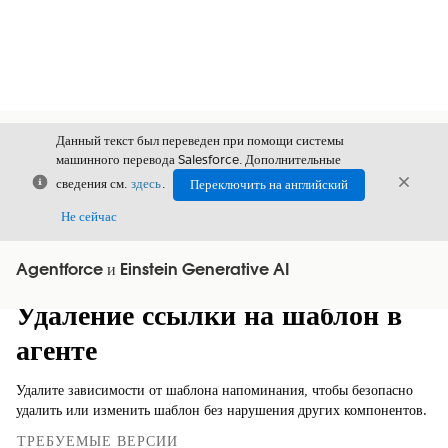
Данный текст был переведен при помощи системы
машинного перевода Salesforce. Дополнительные
Закрыть
Закры
сведения см.
здесь
.
Переключить на английский
Закрыт
Не сейчас
Agentforce и Einstein Generative AI
Содержание
Показать содержание
Удаление ссылки на шаблон в
агенте
Удалите зависимости от шаблона напоминания, чтобы безопасно
удалить или изменить шаблон без нарушения других компонентов.
ТРЕБУЕМЫЕ ВЕРСИИ