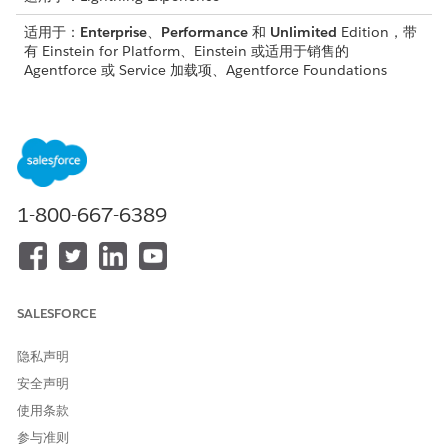
适用于：
Enterprise
、
Performance
和
Unlimited
Edition，带
有 Einstein for Platform、Einstein 或适用于销售的
Agentforce 或 Service 加载项、Agentforce Foundations
所需用户权限
要在提示生成器中创建和管理
提示模板管理器权限集
提示模板：
管理提示模板
执行提示模板
1-800-667-6389
或者
自定义应用程序权限集
对于列出的每个 Apex 参考，从“设置”中，在快速查找框中输入
SALESFORCE
，然后选择
Apex 类
。
Apex 类
打开 Apex 类。
隐私声明
查找提示模板参考。
安全声明
更新代码以使用不同的模板，或删除调用。
使用条款
部署更新的 Apex 类。
返回提示生成器，然后重复这些步骤，打开删除模板模式。
参与准则