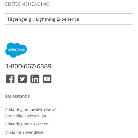
EDITIONSHEADING
Tilgængelig i: Lightning Experience
Tilgængelig i:
Enterprise
,
Performance
og
Unlimited
Edition
med Einstein for Platform eller Einstein eller Agentforce for
Sales eller Service-tilføjelsesprogrammet eller Agentforce
Agent Foundation
BRUGERTILLADELSER PÅKRÆVET
1-800-667-6389
Hvis du vil oprette og
Tilladelsessættet
administrere
Meddelelsesskabelonadmini
meddelelsesskabeloner i
strator
Promptkonstruktør:
Administrer
SALESFORCE
meddelelsesskabeloner
Kør
Erklæring om beskyttelse af
meddelelsesskabeloner
personlige oplysninger
ELLER
Erklæring om sikkerhed
Tilladelsessættet Tilpas
Vilkår for anvendelse
applikation