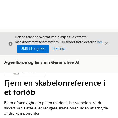
Denne tekst er oversat ved hjælp af Salesforce-
maskinoversættelsessystem. Du finder flere detaljer
her
.
Luk
Luk
Luk
Skift til engelsk
Ikke nu
Agentforce og Einstein Generative AI
Indhold
Vis indholdsfortegnelse
Fjern en skabelonreference i
et forløb
Fjern afhængigheder på en meddelelsesskabelon, så du
sikkert kan slette eller redigere skabelonen uden at afbryde
andre komponenter.