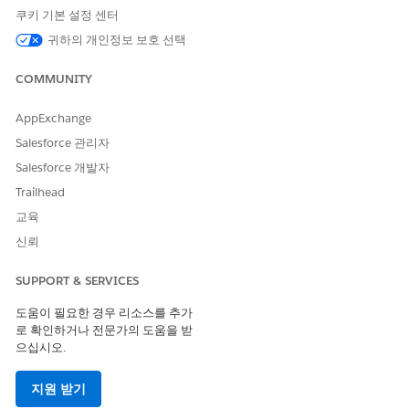
쿠키 기본 설정 센터
나열된 각 플로에 대해 설정에서 빠른 찾기 상자에
를 입력
플로
귀하의 개인정보 보호 선택
한 다음,
플로
를 선택합니다.
플로를 엽니다.
COMMUNITY
프롬프트 템플릿 작업을 찾습니다.
작업을 다른 템플릿으로 교체하거나 작업을 제거합니다.
AppExchange
저장
을 클릭한 다음,
활성화
를 클릭합니다.
Salesforce 관리자
프롬프트 빌더 돌아가 해당 단계를 반복하여 템플릿 삭제 모달
을 엽니다.
Salesforce 개발자
참조가 표시되지 않는지 확인합니다.
Trailhead
템플릿 버전을 삭제하거나 필요에 따라 템플릿을 업데이트합니
교육
다.
신뢰
SUPPORT & SERVICES
이 기사를 통해 문제를 해결했습니까?
도움이 필요한 경우 리소스를 추가
개선을 위한 의견을 보내주세요.
로 확인하거나 전문가의 도움을 받
으십시오.
예
아니요
지원 받기