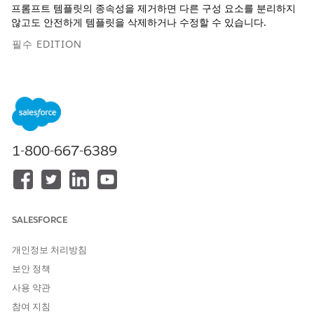
프롬프트 템플릿의 종속성을 제거하면 다른 구성 요소를 분리하지
않고도 안전하게 템플릿을 삭제하거나 수정할 수 있습니다.
필수 EDITION
지원 제품: Lightning Experience
지원 제품: Einstein for Platform 또는 Einstein 또는 세일즈용
Agentforce 또는 서비스 추가 기능 또는 Agentforce
Foundations를 사용하는
Enterprise
,
Performance
및
무제한
Edition
1-800-667-6389
필요한 사용자 권한
프롬프트 빌더 프롬프트 템플
프롬프트 템플릿 관리자 권한
릿 만들기 및 관리:
집합
SALESFORCE
프롬프트 템플릿 관리
개인정보 처리방침
프롬프트 템플릿 실행
보안 정책
OR
사용 약관
응용 프로그램 사용자 정의 권
참여 지침
한 집합