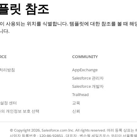
플릿 참조
 사용되는 위치를 식별합니다. 템플릿에 대한 참조를 볼 때 해
니다.
RCE
COMMUNITY
orm 또는 Einstein 또는 세일즈용 Agentforce 또는 서비스 추가 기능 또는 Ag
 처리방침
AppExchange
한
Edition
Salesforce 관리자
 여러 기능 및 자동화를 지원하는 기본 빌딩 블록입니다. 단일 
Salesforce 개발자
 있습니다. 이러한 종속성을 파악하지 않으면 템플릿을 업데이트
Trailhead
 프로세스가 중단될 수 있습니다.
 설정 센터
교육
의 개인정보 보호 선택
신뢰
을 추가하므로 다음을 수행할 수 있습니다.
수정, 비활성화 또는 삭제하기 전에 템플릿이 사용되는 모든 위치를 확인합
 제거하면 중단되는 종속성을 식별합니다.
© Copyright 2026, Salesforce.com Inc. All rights reserved. 여러 등
사업자 등록번호 : 120-86-92851 , 대표자 : 벤슨웡 세일즈포스 코리아 서울특
관리합니다. 적극적으로 사용되는 템플릿과 사용되지 않는 템플릿을 이해