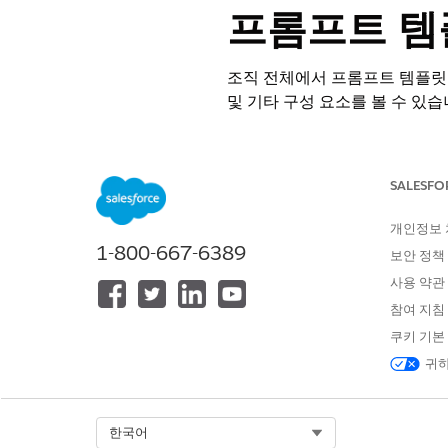
프롬프트 템
조직 전체에서 프롬프트 템플릿이
및 기타 구성 요소를 볼 수 있습
필수 EDITION
SALESFO
지원 제품: Lightning Experience
지원 제품: Einstein for Platf
개인정보
Enterprise
,
Performance
및
무제
1-800-667-6389
보안 정책
프롬프트 템플릿은 조직 전체에서
사용 약관
용자 정의 코드에서 참조할 수
참여 지침
수로 중단되고 중요한 비즈니스
쿠키 기본
귀하
템플릿 참조는 중요한 가드 레일
변경 전 영향 이해: 템플릿을 
변경 사항 중단 방지: 템플릿을
Select Org
한국어
템플릿 수명 주기를 안전하게 