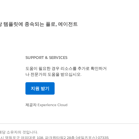
당 템플릿에 종속되는 플로, 에이전트
SUPPORT & SERVICES
도움이 필요한 경우 리소스를 추가로 확인하거
entforce Foundations를 사용하는
나 전문가의 도움을 받으십시오.
템플릿은 여러 플로, 에이전트 또는 사
지원 받기
하거나 삭제하면 다운스트림 통합이 실
제공자
Experience Cloud
니다.
록 상표는 해당 소유자의 것입니다.
별시 영등포구 여의대로 108, 파크원타워2 28층 (세일즈포스) 07335
합니다.