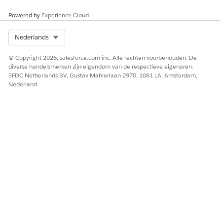
Stromen:
Stromen die de actie Sjabloon voor aanwijzing
Powered by
Experience Cloud
gebruiken.
Agenten:
Agenten en subagenten die naar de sjabloon
Select Org
Nederlands
verwijzen.
Andere integraties:
Andere componenten die de sjabloon
© Copyright 2026, salesforce.com inc. Alle rechten voorbehouden. De
gebruiken.
diverse handelsmerken zijn eigendom van de respectieve eigenaren.
SFDC Netherlands BV, Gustav Mahlerlaan 2970, 1081 LA, Amsterdam,
Nederland
Apex klassen gebruiken directe, hard
OPMERKING
gecodeerde verwijzingen naar aanwijzingssjablonen en
moeten handmatig worden bijgehouden.
Sjabloonverwijzingen worden automatisch weergegeven in
deze scenario's:
Proberen om een sjabloon te verwijderen:
Een
hulpvenster Verwijzingen toont huidige verwijzingen
voordat u de sjabloon kunt verwijderen.