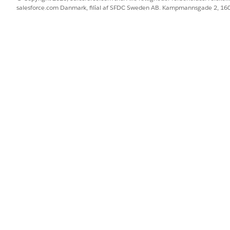
d Classic-editoren
salesforce.com Danmark, filial af SFDC Sweden AB. Kampmannsgade 2, 1
tureret redigeringsoplevelse sammenlignet med den klassiske
em blokeditoren og den klassiske almindelige teksteditor.
CLASSIC-EDITOR
BLOK
Almindelig tekst
Visue
Ikke understøttet
Visue
Manuelle feltnavne
med 
@
Klik for at placere markøren
Pilet
Kun tekst
Bloks
Begrænset (kun Gem)
Fuldg
Ikke tilgængelig
til 
/
Kun tekstvalg
Valg 