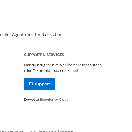
 eller Agentforce for Sales eller
er den klassiske almindelige
SUPPORT & SERVICES
d brug af strukturerede blokke, der
Har du brug for hjælp? Find flere ressourcer,
kombinerer visuel struktur med
eller få kontakt med en ekspert.
Få support
Drevet af
Experience Cloud
.
ige varemærker tilhører deres respektive ejere.