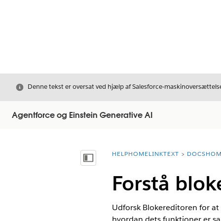
Luk
Denne tekst er oversat ved hjælp af Salesforce-maskinoversættelse
Agentforce og Einstein Generative AI
HELPHOMELINKTEXT
DOCSHOM
breadcrumbDescription
Vis indholdsfortegnelse
Forstå blok
Udforsk Blokereditoren for at
hvordan dets funktioner er s