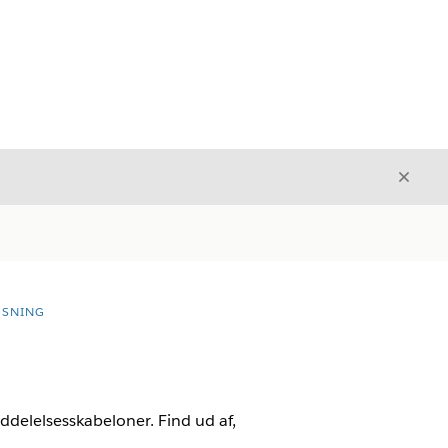
Luk
Luk
ØSNING
ddelelsesskabeloner. Find ud af,