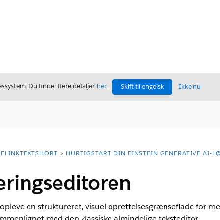
ssystem. Du finder flere detaljer
her
.
Skift til engelsk
Ikke nu
ELINKTEXTSHORT
HURTIGSTART DIN EINSTEIN GENERATIVE AI-L
eringseditoren
 opleve en struktureret, visuel oprettelsesgrænseflade for me
ammenlignet med den klassiske almindelige teksteditor.