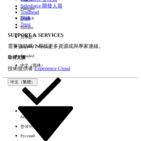
Salesforce 開發人員
Français
經驗
Trailhead
訓練
Deutsch
Trust
Italiano
SUPPORT & SERVICES
日本語
全部清除
完成
需要協助嗎？尋找更多資源或與專家連線。
Español (México)
Español
取得支援
中文（简体）
技術提供者
Experience Cloud
中文（繁體）
Select Org
中文（繁體）
한국어
Русский
沒有結果