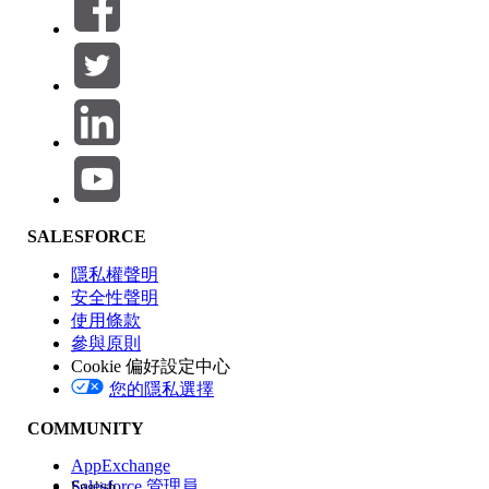
篩選條件： (0)
選取篩選
新增
產品區域
SALESFORCE
功能影響
隱私權聲明
安全性聲明
使用條款
參與原則
Cookie 偏好設定中心
版本
您的隱私選擇
COMMUNITY
AppExchange
Salesforce 管理員
English