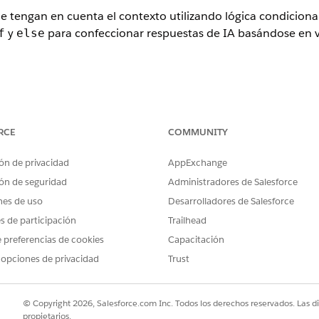
e tengan en cuenta el contexto utilizando lógica condiciona
y
para confeccionar respuestas de IA basándose en v
f
else
ence
RCE
COMMUNITY
rise
,
Performance
y
Unlimited
con Einstein for Platform, o Einstein
force Foundations
ón de privacidad
AppExchange
 plantillas de solicitudes se adaptan de forma dinámica en b
ón de seguridad
Administradores de Salesforce
 para diferentes escenarios, puede crear una única plantilla i
nes de uso
Desarrolladores de Salesforce
 las condiciones que defina.
es de participación
Trailhead
n bloques condicionales.
 preferencias de cookies
Capacitación
 opciones de privacidad
Trust
apte el estilo de comunicación en función del nivel de cliente, la p
 Muestre información técnica detallada solo cuando sea relevante 
© Copyright 2026, Salesforce.com Inc. Todos los derechos reservados. Las d
propietarios.