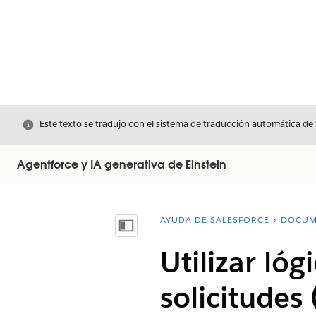
Cerrar
Este texto se tradujo con el sistema de traducción automática de
Agentforce y IA generativa de Einstein
AYUDA DE SALESFORCE
DOCUM
Usted está aquí:
Mostrar índice de materias
Utilizar lóg
solicitudes 