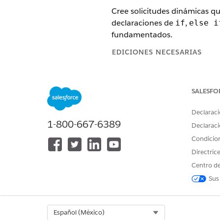
Cree solicitudes dinámicas qu
declaraciones de
,
if
else i
fundamentados.
EDICIONES NECESARIAS
Disponible en: Lightning Experi
SALESFO
Disponible en: Ediciones
Enterp
complemento Servicio, o Agent
Declaraci
1-800-667-6389
Con la lógica condicional, sus
Declaraci
múltiples plantillas similares
Condicio
comportamiento basándose en
Directric
Revise lo que puede hacer co
Centro de
Sus
Ajustar tono y mensajería: Ad
relación.
Incluya o excluya contenido:
valores de datos.
Select Org
Español (México)