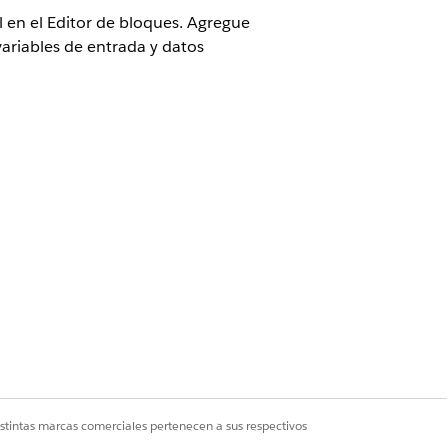
l en el Editor de bloques. Agregue
ariables de entrada y datos
 o Agentforce para ventas o
ase al contexto. En vez de crear
nteligente que ajuste su
rioridad del caso o el estado de la
o personalice secciones basándose en
istintas marcas comerciales pertenecen a sus respectivos