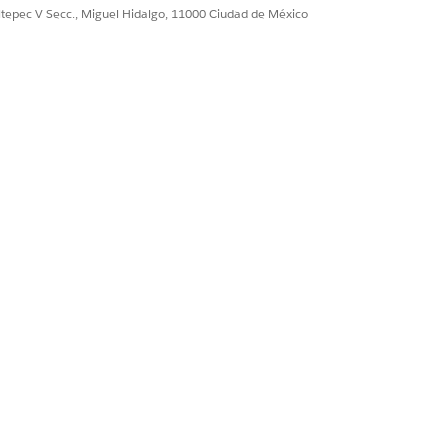
 servicio o las preferencias de usuario.
ultepec V Secc., Miguel Hidalgo, 11000 Ciudad de México
sus orígenes de datos
uye en la solicitud enviada al
es.
enor a o igual a)
ógica más compleja. Por ejemplo,
sa condición, comprobar si el nivel
 de asistencia superior".