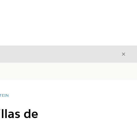
Cerrar
Cerrar
TEIN
llas de