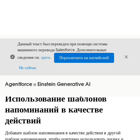
Данный текст был переведен при помощи системы
машинного перевода Salesforce. Дополнительные
Закрыть
Закры
сведения см.
здесь
.
Переключить на английский
Закрыт
Не сейчас
Agentforce и Einstein Generative AI
Содержание
Показать содержание
Использование шаблонов
напоминаний в качестве
действий
Добавьте шаблон напоминания в качестве действия в другой
шаблон напоминания, чтобы повторно использовать логику и