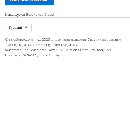
напоминаний
Добавление до пяти действий шаблона напоминания в цепочку
Используется
Experience Cloud
напоминаний
Изменения ссылочного шаблона влияют на все шаблоны,
Select Org
Русский
использующие его
Действия шаблона напоминания помогают при повторном
© salesforce.com, inc., 2026 гг. Все права защищены. Упомянутые товарные
использовании, но не заменяют другие типы действий,
знаки принадлежат соответствующим владельцам.
например, потоки или извлекатели
Salesforce, Inc. Salesforce Tower, 415 Mission Street, 3rd Floor, San
Francisco, CA 94105, United States
СМ. ТАКЖЕ:
Добавление шаблона напоминания в качестве действия
ЭТА СТАТЬЯ РЕШИЛА ВАШУ ПРОБЛЕМУ?
Оставьте свой отзыв, чтобы мы могли стать лучше!
Да
Нет