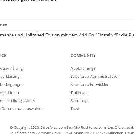
ence
rmance
und
Unlimited
Edition mit dem Add-On "Einstein für die Pla
oder "Agentforce Foundations"
ERFORDERLICHE BENUTZERBERECHTIGUNGEN
RCE
COMMUNITY
ngabeaufforderungsvorlagen im
Berechtigungssatz "Manag
utzerklärung
AppExchange
:
Eingabeaufforderungsvor
tserklärung
Salesforce-Administratoren
Verwalten von Aufforder
bedingungen
Salesforce-Entwickler
Ausführen von Aufforder
richtlinien
Trailhead
ODER
reinstellungscenter
Schulung
Berechtigungssatz "Anwe
e Datenschutzauswahlen
Trust
eld "Schnellsuche" den Text
ein
Eingabeaufforderungsgenerator
© Copyright 2026, Salesforce.com Inc. Alle Rechte vorbehalten. Die versch
tor
aus.
Salesforce.com Germany GmbH, Erika-Mann-Str. 31, 80636 München, Deut