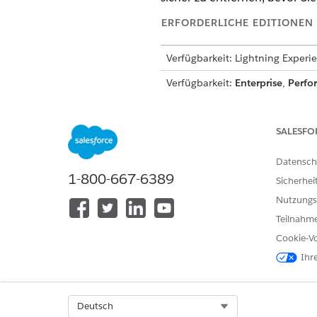
ERFORDERLICHE EDITIONEN
Verfügbarkeit: Lightning Experi
Verfügbarkeit:
Enterprise
,
Perfo
für den Vertrieb oder Service" 
SALESFO
Erstellen und Verwalten von Ei
Datensch
Eingabeaufforderungsgenerator
1-800-667-6389
Sicherhei
Nutzungs
Teilnahme
Cookie-Vo
Ihr
Geben Sie unter "Setup" im F
Eingabeaufforderungsgenera
Select Org
Deutsch