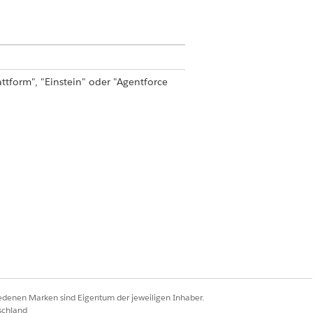
ttform", "Einstein" oder "Agentforce
er für
lagen"
ungsvorlagen
ungsvorlagen
ndung anpassen"
 und wählen Sie dann
iedenen Marken sind Eigentum der jeweiligen Inhaber.
schland