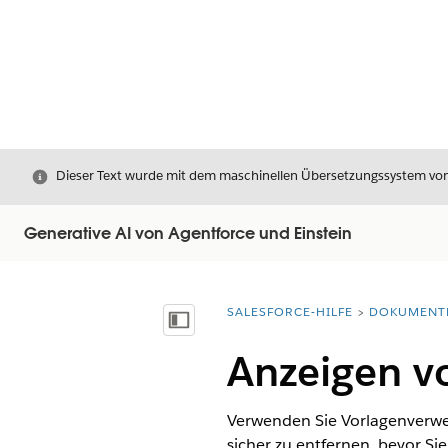
Schließen
Dieser Text wurde mit dem maschinellen Übersetzungssystem von S
Generative AI von Agentforce und Einstein
SALESFORCE-HILFE
DOKUMENT
Sie befinden sich hier:
Inhalt anzeigen
Anzeigen v
Verwenden Sie Vorlagenverwei
sicher zu entfernen, bevor 