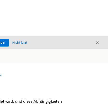
Schli
seln
Nicht jetzt
Schließ
N
et wird, und diese Abhängigkeiten